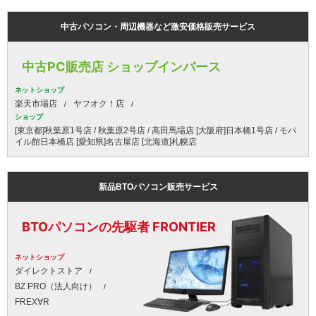
中古パソコン・周辺機器など激安価格販売サービス
中古PC販売店 ショップインバース
ネットショップ
楽天市場店
ヤフオク！店
ショップ
[東京都]秋葉原1号店 / 秋葉原2号店 / 高田馬場店 [大阪府]日本橋1号店 / モバ
イル館日本橋店 [愛知県]名古屋店 [北海道]札幌店
新品BTOパソコン販売サービス
BTOパソコンの先駆者 FRONTIER
ネットショップ
ダイレクトストア
BZ PRO（法人向け）
FREX∀R