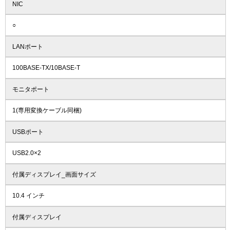
NIC
○
LANポート
100BASE-TX/10BASE-T
モニタポート
1(専用変換ケーブル同梱)
USBポート
USB2.0×2
付属ディスプレイ_画面サイズ
10.4 インチ
付属ディスプレイ