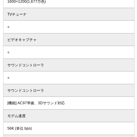
1600×1200(1,677万色)
TVチューナ
○
ビデオキャプチャ
○
サウンドコントローラ
○
サウンドコントローラ
[機能] AC97準拠、3Dサウンド対応
モデム速度
56K (単位 bps)