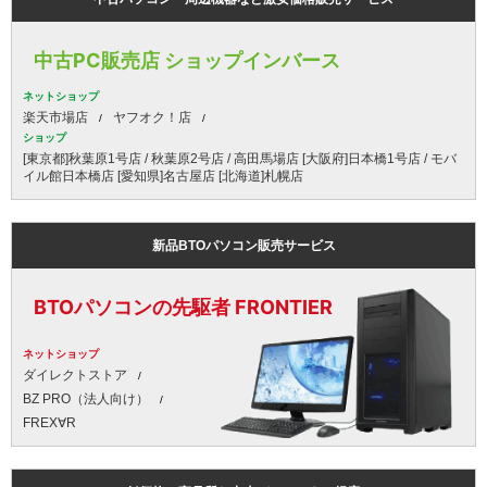
中古PC販売店 ショップインバース
ネットショップ
楽天市場店
ヤフオク！店
ショップ
[東京都]秋葉原1号店 / 秋葉原2号店 / 高田馬場店 [大阪府]日本橋1号店 / モバ
イル館日本橋店 [愛知県]名古屋店 [北海道]札幌店
新品BTOパソコン販売サービス
BTOパソコンの先駆者 FRONTIER
ネットショップ
ダイレクトストア
BZ PRO（法人向け）
FREX∀R