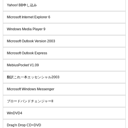
Yahoo! BB申し込み
Microsoft Internet Explorer 6
Windows Media Player 9
Microsoft Outlook Version 2003
Microsoft Outlook Express
MebiusPocket V1.09
翻訳これ一本エッセンシャル2003
Microsoft Windows Messenger
ブロードバンドチェンジャーII
WinDVD4
Drag'n Drop CD+DVD