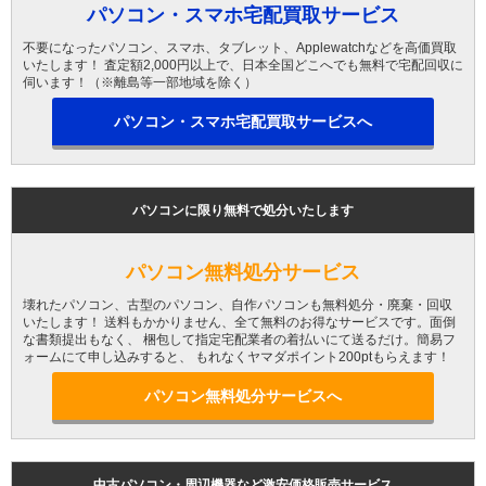
パソコン・スマホ宅配買取サービス
不要になったパソコン、スマホ、タブレット、Applewatchなどを高価買取
いたします！ 査定額2,000円以上で、日本全国どこへでも無料で宅配回収に
伺います！（※離島等一部地域を除く）
パソコン・スマホ宅配買取サービスへ
パソコンに限り無料で処分いたします
パソコン無料処分サービス
壊れたパソコン、古型のパソコン、自作パソコンも無料処分・廃棄・回収
いたします！ 送料もかかりません、全て無料のお得なサービスです。面倒
な書類提出もなく、 梱包して指定宅配業者の着払いにて送るだけ。簡易フ
ォームにて申し込みすると、 もれなくヤマダポイント200ptもらえます！
パソコン無料処分サービスへ
中古パソコン・周辺機器など激安価格販売サービス