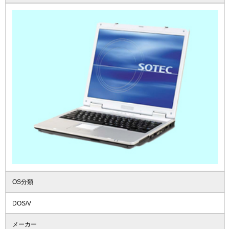
OS分類
DOS/V
メーカー