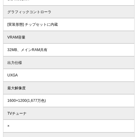
グラフィックコントローラ
[実装形態] チップセットに内蔵
VRAM容量
32MB、メインRAM共有
出力仕様
UXGA
最大解像度
1600×1200(1,677万色)
TVチューナ
×