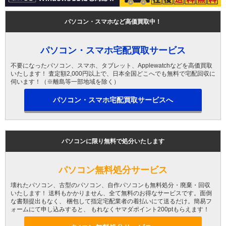
パソコン・スマホなど高価買取中！
パソコン・スマホ宅配買取サービス
不要になったパソコン、スマホ、タブレット、Applewatchなどを高価買取
いたします！ 査定額2,000円以上で、日本全国どこへでも無料で宅配回収に
伺います！（※離島等一部地域を除く）
パソコン・スマホ宅配買取サービスへ
パソコンに限り無料で処分いたします
パソコン無料処分サービス
壊れたパソコン、古型のパソコン、自作パソコンも無料処分・廃棄・回収
いたします！ 送料もかかりません、全て無料のお得なサービスです。面倒
な書類提出もなく、 梱包して指定宅配業者の着払いにて送るだけ。簡易フ
ォームにて申し込みすると、 もれなくヤマダポイント200ptもらえます！