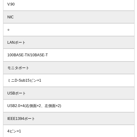
V.90
NIC
○
LANポート
100BASE-TX/10BASE-T
モニタポート
ミニD-Sub15ピン×1
USBポート
USB2.0×4(右側面×2、左側面×2)
IEEE1394ポート
4ピン×1