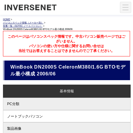
HOME
>
パソコンスペック情報（メーカー別）
>
型番一覧（SOTEC ノートパソコン）
>
WinBook DN2000S CeleronM380/1.6G BTOモデル最小構成 2006/06
このページはパソコンスペック情報です。中古パソコン販売ページではご
ざいません。
パソコンの使い方や仕様に関するお問い合せは
当社ではお答えすることはできませんのでご了承ください。
WinBook DN2000S CeleronM380/1.6G BTOモデ
ル最小構成 2006/06
基本情報
PC分類
ノートブックパソコン
製品画像