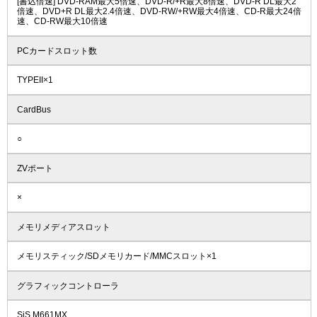
[書込倍速] DVD-RAM最大5倍速、DVD-R/+R最大8倍速、DVD-R DL最大2
倍速、DVD+R DL最大2.4倍速、DVD-RW/+RW最大4倍速、CD-R最大24倍
速、CD-RW最大10倍速
PCカードスロット数
TYPEII×1
CardBus
○
ZVポート
×
メモリメディアスロット
メモリスティック/SDメモリカード/MMCスロット×1
グラフィックコントローラ
SiS M661MX