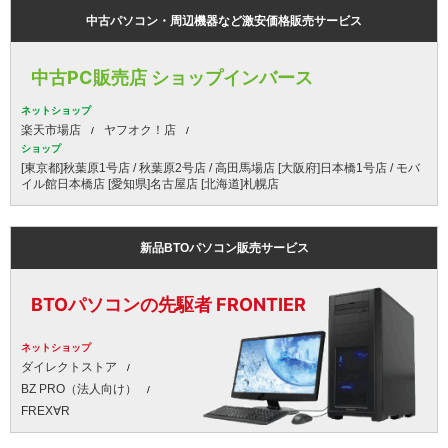
中古パソコン・周辺機器など激安価格販売サービス
中古PC販売店 ショップインバース
ネットショップ
楽天市場店
ヤフオク！店
ショップ
[東京都]秋葉原1号店 / 秋葉原2号店 / 高田馬場店 [大阪府]日本橋1号店 / モバ
イル館日本橋店 [愛知県]名古屋店 [北海道]札幌店
新品BTOパソコン販売サービス
BTOパソコンの先駆者 FRONTIER
ネットショップ
ダイレクトストア
BZ PRO（法人向け）
FREX∀R