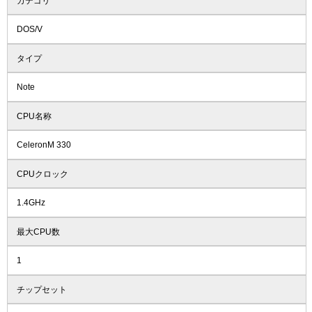
カテゴリ
DOS/V
タイプ
Note
CPU名称
CeleronM 330
CPUクロック
1.4GHz
最大CPU数
1
チップセット