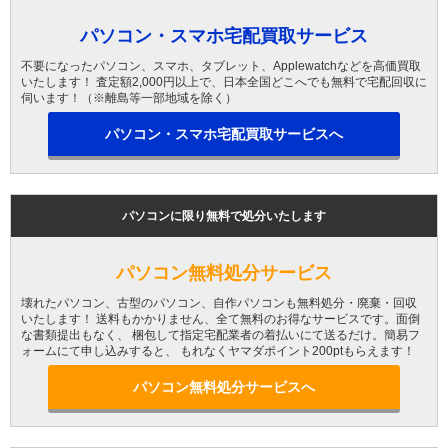
パソコン・スマホ宅配買取サービス
不要になったパソコン、スマホ、タブレット、Applewatchなどを高価買取
いたします！ 査定額2,000円以上で、日本全国どこへでも無料で宅配回収に
伺います！（※離島等一部地域を除く）
パソコン・スマホ宅配買取サービスへ
パソコンに限り無料で処分いたします
パソコン無料処分サービス
壊れたパソコン、古型のパソコン、自作パソコンも無料処分・廃棄・回収
いたします！ 送料もかかりません、全て無料のお得なサービスです。面倒
な書類提出もなく、 梱包して指定宅配業者の着払いにて送るだけ。簡易フ
ォームにて申し込みすると、 もれなくヤマダポイント200ptもらえます！
パソコン無料処分サービスへ