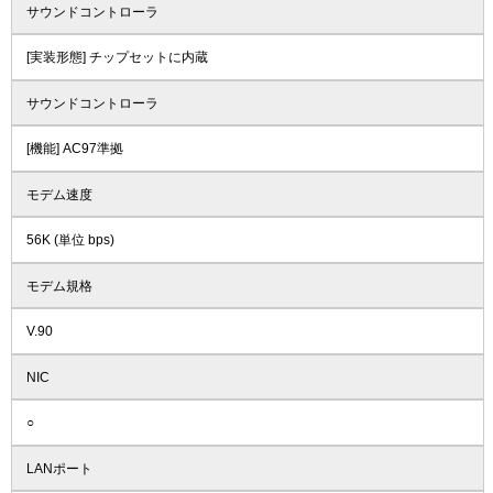
サウンドコントローラ
[実装形態] チップセットに内蔵
サウンドコントローラ
[機能] AC97準拠
モデム速度
56K (単位 bps)
モデム規格
V.90
NIC
○
LANポート