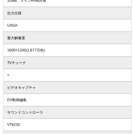
32MB、メインRAM共有
出力仕様
UXGA
最大解像度
1600×1200(1,677万色)
TVチューナ
×
ビデオキャプチャ
DV動画編集
サウンドコントローラ
VT8235