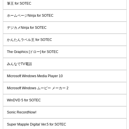
筆王 for SOTEC
ホームページNinja for SOTEC
デジカメNinja for SOTEC
かんたんラベル王 for SOTEC
The Graphics [ドロー] for SOTEC
みんなでTV電話
Microsoft Windows Media Player 10
Microsoft Windows ムービー メーカー 2
WinDVD 5 for SOTEC
Sonic RecordNow!
Super Mapple Digital Ver.5 for SOTEC