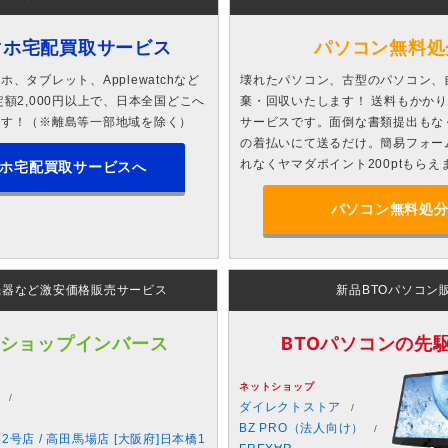
マホ宅配買取サービス
パソコン無料処
、タブレット、Applewatchなど
壊れたパソコン、古型のパソコン、
額2,000円以上で、日本全国どこへ
棄・回収いたします！ 送料もかか
ます！（※離島等一部地域を除く）
サービスです。面倒な書類提出もな
の着払いにて送るだけ。簡易フォー
れなくヤマダポイント200ptもらえ
ホ宅配買取サービスへ
パソコン無料処
機器など激安価格販売サービス
新品BTOパソコン
 ショップインバース
BTOパソコンの先駆者
ネットショップ
ダイレクトストア
BZ PRO（法人向け）
原2号店 / 高田馬場店 [大阪府]日本橋1