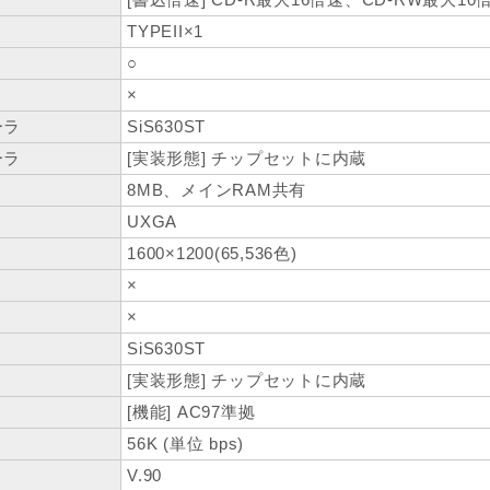
TYPEII×1
○
×
ーラ
SiS630ST
ーラ
[実装形態] チップセットに内蔵
8MB、メインRAM共有
UXGA
1600×1200(65,536色)
×
×
SiS630ST
[実装形態] チップセットに内蔵
[機能] AC97準拠
56K (単位 bps)
V.90