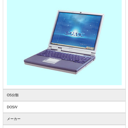
OS分類
DOS/V
メーカー