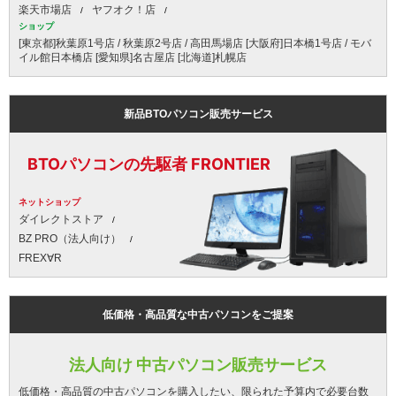
楽天市場店
ヤフオク！店
ショップ
[東京都]秋葉原1号店 / 秋葉原2号店 / 高田馬場店 [大阪府]日本橋1号店 / モバ
イル館日本橋店 [愛知県]名古屋店 [北海道]札幌店
新品BTOパソコン販売サービス
BTOパソコンの先駆者 FRONTIER
ネットショップ
ダイレクトストア
BZ PRO（法人向け）
FREX∀R
低価格・高品質な中古パソコンをご提案
法人向け 中古パソコン販売サービス
低価格・高品質の中古パソコンを購入したい、限られた予算内で必要台数