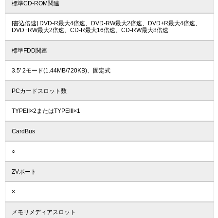
標準CD-ROM関連
[書込倍速] DVD-R最大4倍速、DVD-RW最大2倍速、DVD+R最大4倍速、
DVD+RW最大2倍速、CD-R最大16倍速、CD-RW最大8倍速
標準FDD関連
3.5' 2モード(1.44MB/720KB)、固定式
PCカードスロット数
TYPEII×2またはTYPEIII×1
CardBus
○
ZVポート
×
メモリメディアスロット