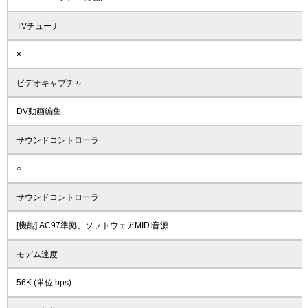
TVチューナ
×
ビデオキャプチャ
DV動画編集
サウンドコントローラ
○
サウンドコントローラ
[機能] AC97準拠、ソフトウェアMIDI音源
モデム速度
56K (単位 bps)