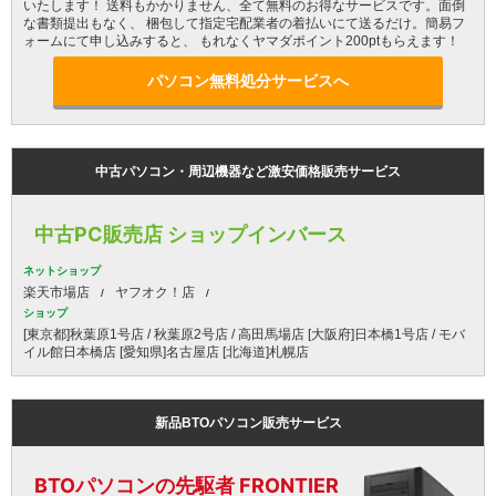
いたします！ 送料もかかりません、全て無料のお得なサービスです。面倒
な書類提出もなく、 梱包して指定宅配業者の着払いにて送るだけ。簡易フ
ォームにて申し込みすると、 もれなくヤマダポイント200ptもらえます！
パソコン無料処分サービスへ
中古パソコン・周辺機器など激安価格販売サービス
中古PC販売店 ショップインバース
ネットショップ
楽天市場店
ヤフオク！店
ショップ
[東京都]秋葉原1号店 / 秋葉原2号店 / 高田馬場店 [大阪府]日本橋1号店 / モバ
イル館日本橋店 [愛知県]名古屋店 [北海道]札幌店
新品BTOパソコン販売サービス
BTOパソコンの先駆者 FRONTIER