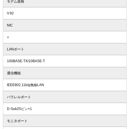
モデム規格
V.92
NIC
○
LANポート
100BASE-TX/10BASE-T
通信機能
IEEE802.11b/g無線LAN
パラレルポート
D-Sub25ピン×1
モニタポート