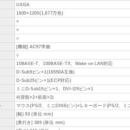
UXGA
1600×1200(1,677万色)
×
×
○
[機能] AC97準拠
○
10BASE-T、100BASE-TX、Wake on LAN対応
D-Sub9ピン×1(16550A互換)
D-Sub25ピン×1(ECP対応)
ミニD-Sub15ピン×1、DVI-I29ピン×1
4(背面×2+前面×2)
ト
マウス(PS/2、ミニDIN6ピン)×1,キーボード(PS/2、ミニ
[幅] 93 (単位 mm)
[奥行き] 389 (単位 mm)