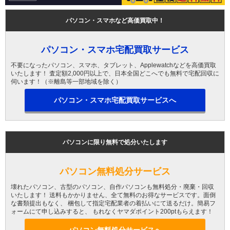
パソコン・スマホなど高価買取中！
パソコン・スマホ宅配買取サービス
不要になったパソコン、スマホ、タブレット、Applewatchなどを高価買取
いたします！ 査定額2,000円以上で、日本全国どこへでも無料で宅配回収に
伺います！（※離島等一部地域を除く）
パソコン・スマホ宅配買取サービスへ
パソコンに限り無料で処分いたします
パソコン無料処分サービス
壊れたパソコン、古型のパソコン、自作パソコンも無料処分・廃棄・回収
いたします！ 送料もかかりません、全て無料のお得なサービスです。面倒
な書類提出もなく、 梱包して指定宅配業者の着払いにて送るだけ。簡易フ
ォームにて申し込みすると、 もれなくヤマダポイント200ptもらえます！