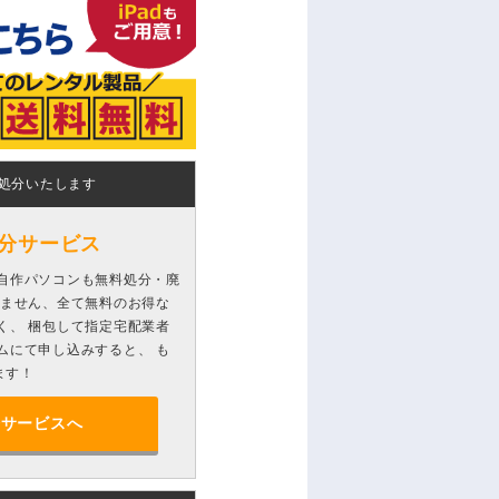
処分いたします
分サービス
自作パソコンも無料処分・廃
りません、全て無料のお得な
く、 梱包して指定宅配業者
ムにて申し込みすると、 も
ます！
分サービスへ