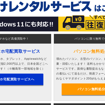
マホなど高価買取中！
パソコンに限り無料で
マホ宅配買取サービス
パソコン無料処
、タブレット、Applewatchなど
壊れたパソコン、古型のパソコン、
額2,000円以上で、日本全国どこへ
棄・回収いたします！ 送料もかか
ます！（※離島等一部地域を除く）
サービスです。面倒な書類提出もな
の着払いにて送るだけ。簡易フォー
れなくヤマダポイント200ptもらえ
ホ宅配買取サービスへ
パソコン無料処