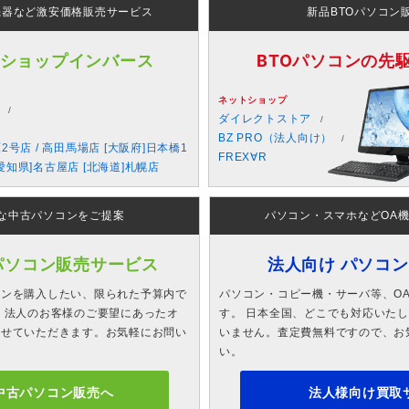
機器など激安価格販売サービス
新品BTOパソコン
 ショップインバース
BTOパソコンの先駆者
ネットショップ
ダイレクトストア
BZ PRO（法人向け）
原2号店 / 高田馬場店 [大阪府]日本橋1
FREX∀R
愛知県]名古屋店 [北海道]札幌店
な中古パソコンをご提案
パソコン・スマホなどOA
パソコン販売サービス
法人向け パソコ
コンを購入したい、限られた予算内で
パソコン・コピー機・サーバ等、O
 法人のお客様のご要望にあったオ
す。 日本全国、どこでも対応いた
させていただきます。お気軽にお問い
いません。査定費無料ですので、お
い。
中古パソコン販売へ
法人様向け買取