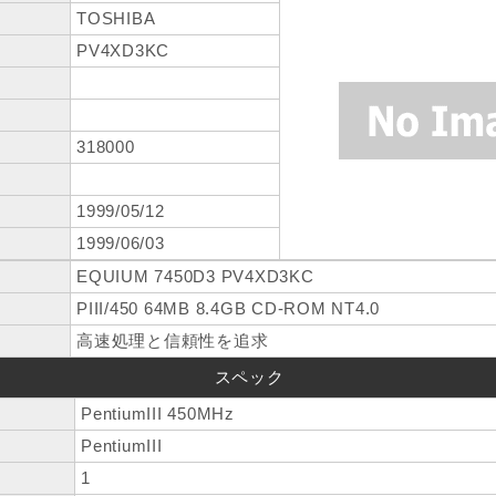
TOSHIBA
PV4XD3KC
318000
1999/05/12
1999/06/03
EQUIUM 7450D3 PV4XD3KC
PIII/450 64MB 8.4GB CD-ROM NT4.0
高速処理と信頼性を追求
スペック
PentiumIII 450MHz
PentiumIII
1