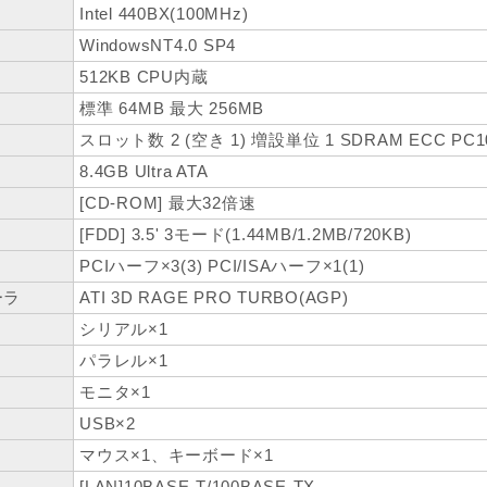
Intel 440BX(100MHz)
WindowsNT4.0 SP4
512KB CPU内蔵
標準 64MB 最大 256MB
スロット数 2 (空き 1) 増設単位 1 SDRAM ECC PC1
8.4GB Ultra ATA
[CD-ROM] 最大32倍速
[FDD] 3.5' 3モード(1.44MB/1.2MB/720KB)
PCIハーフ×3(3) PCI/ISAハーフ×1(1)
ーラ
ATI 3D RAGE PRO TURBO(AGP)
シリアル×1
パラレル×1
モニタ×1
USB×2
マウス×1、キーボード×1
[LAN]10BASE-T/100BASE-TX