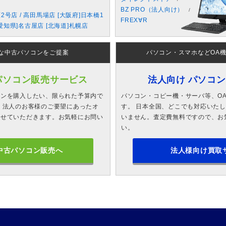
BZ PRO（法人向け）
原2号店 / 高田馬場店 [大阪府]日本橋1
FREX∀R
愛知県]名古屋店 [北海道]札幌店
な中古パソコンをご提案
パソコン・スマホなどOA
パソコン販売サービス
法人向け パソコ
コンを購入したい、限られた予算内で
パソコン・コピー機・サーバ等、O
 法人のお客様のご要望にあったオ
す。 日本全国、どこでも対応いた
させていただきます。お気軽にお問い
いません。査定費無料ですので、お
い。
中古パソコン販売へ
法人様向け買取