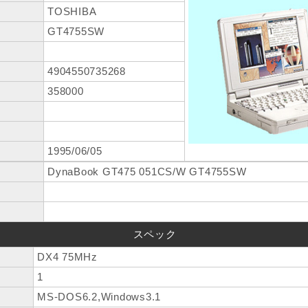
TOSHIBA
GT4755SW
4904550735268
358000
1995/06/05
DynaBook GT475 051CS/W GT4755SW
スペック
DX4 75MHz
1
MS-DOS6.2,Windows3.1