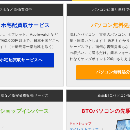
マホなど高価買取中！
パソコンに限り無料で
マホ宅配買取サービス
パソコン無料処
、タブレット、Applewatchなど
壊れたパソコン、古型のパソコン、
額2,000円以上で、日本全国どこへ
棄・回収いたします！ 送料もかか
ます！（※離島等一部地域を除く）
サービスです。面倒な書類提出もな
の着払いにて送るだけ。簡易フォー
れなくヤマダポイント200ptもらえ
ホ宅配買取サービスへ
パソコン無料処
機器など激安価格販売サービス
新品BTOパソコン
 ショップインバース
BTOパソコンの先駆者
ネットショップ
ダイレクトストア