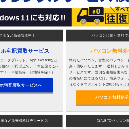
マホなど高価買取中！
パソコンに限り無料で
マホ宅配買取サービス
パソコン無料処
、タブレット、Applewatchなど
壊れたパソコン、古型のパソコン、
額2,000円以上で、日本全国どこへ
棄・回収いたします！ 送料もかか
ます！（※離島等一部地域を除く）
サービスです。面倒な書類提出もな
の着払いにて送るだけ。簡易フォー
れなくヤマダポイント200ptもらえ
ホ宅配買取サービスへ
パソコン無料処
機器など激安価格販売サービス
新品BTOパソコン