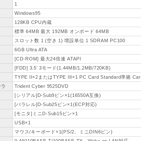
1
Windows95
128KB CPU内蔵
標準 64MB 最大 192MB オンボード 64MB
スロット数 1 (空き 1) 増設単位 1 SDRAM PC100
6GB Ultra ATA
[CD-ROM] 最大24倍速 ATAPI
[FDD] 3.5' 3モード(1.44MB/1.2MB/720KB)
TYPE II×2またはTYPE III×1 PC Card Standard準拠 C
ーラ
Trident Cyber 9525DVD
[シリアル]D-Sub9ピン×1(16550A互換)
[パラレル]D-Sub25ピン×1(ECP対応)
[モニタ]ミニD-Sub15ピン×1
USB×1
マウス/キーボード×1(PS/2、ミニDIN6ピン)
[LAN]10BASE-T/100BASE-TX、Wake on LAN対応