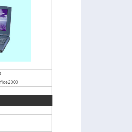
D
fice2000