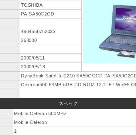
TOSHIBA
PA-SA50C2CD
4904550753033
268000
2000/05/11
2000/05/18
DynaBook Satellite 2210 SA50C/2CD PA-SA50C2C
Celeron/500 64MB 6GB CD-ROM 12.1TFT Win95 Of
スペック
Mobile Celeron 500MHz
Mobile Celeron
1