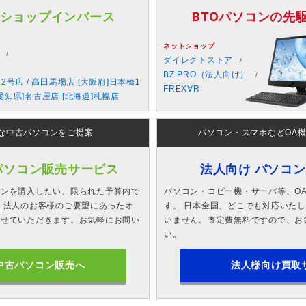
 ショップインバース
BTOパソコンの先駆者
ネットショップ
ダイレクトストア
BZ PRO（法人向け）
原2号店 / 高田馬場店 [大阪府]日本橋1
FREX∀R
愛知県]名古屋店 [北海道]札幌店
な中古パソコンをご提案
パソコン・スマホなどOA
パソコン販売サービス
法人向け パソコ
コンを購入したい、限られた予算内で
パソコン・コピー機・サーバ等、O
 法人のお客様のご要望にあったオ
す。 日本全国、どこでも対応いた
させていただきます。お気軽にお問い
いません。査定費無料ですので、お
い。
中古パソコン販売へ
法人様向け買取