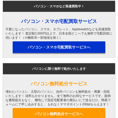
パソコン・スマホなど高価買取中！
パソコン・スマホ宅配買取サービス
不要になったパソコン、スマホ、タブレット、Applewatchなどを高価買取
いたします！ 査定額2,000円以上で、日本全国どこへでも無料で宅配回収に
伺います！（※離島等一部地域を除く）
パソコン・スマホ宅配買取サービスへ
パソコンに限り無料で処分いたします
パソコン無料処分サービス
壊れたパソコン、古型のパソコン、自作パソコンも無料処分・廃棄・回収
いたします！ 送料もかかりません、全て無料のお得なサービスです。面倒
な書類提出もなく、 梱包して指定宅配業者の着払いにて送るだけ。簡易フ
ォームにて申し込みすると、 もれなくヤマダポイント200ptもらえます！
パソコン無料処分サービスへ