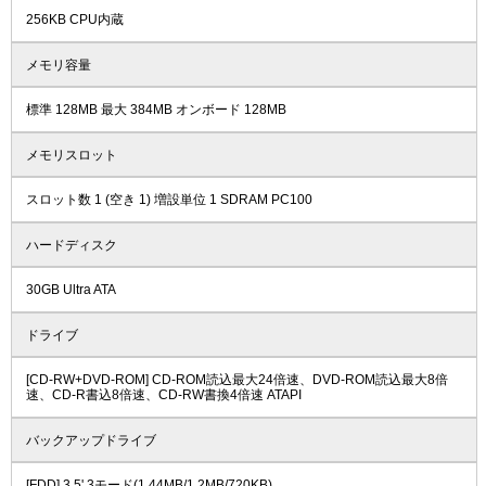
256KB CPU内蔵
メモリ容量
標準 128MB 最大 384MB オンボード 128MB
メモリスロット
スロット数 1 (空き 1) 増設単位 1 SDRAM PC100
ハードディスク
30GB Ultra ATA
ドライブ
[CD-RW+DVD-ROM] CD-ROM読込最大24倍速、DVD-ROM読込最大8倍
速、CD-R書込8倍速、CD-RW書換4倍速 ATAPI
バックアップドライブ
[FDD] 3.5' 3モード(1.44MB/1.2MB/720KB)