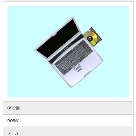
OS分類
DOS/V
メーカー