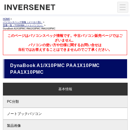
HOME
>
パソコンスペック情報（メーカー別）
>
型番一覧（TOSHIBA ノートパソコン）
>
DynaBook A1/X10PMC PAA1X10PMC PAA1X10PMC
このページはパソコンスペック情報です。中古パソコン販売ページではご
ざいません。
パソコンの使い方や仕様に関するお問い合せは
当社ではお答えすることはできませんのでご了承ください。
DynaBook A1/X10PMC PAA1X10PMC
PAA1X10PMC
基本情報
PC分類
ノートブックパソコン
製品画像