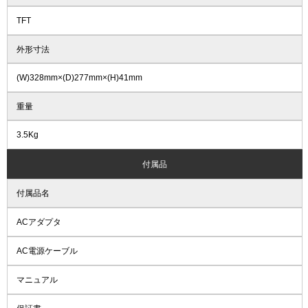
TFT
外形寸法
(W)328mm×(D)277mm×(H)41mm
重量
3.5Kg
付属品
付属品名
ACアダプタ
AC電源ケーブル
マニュアル