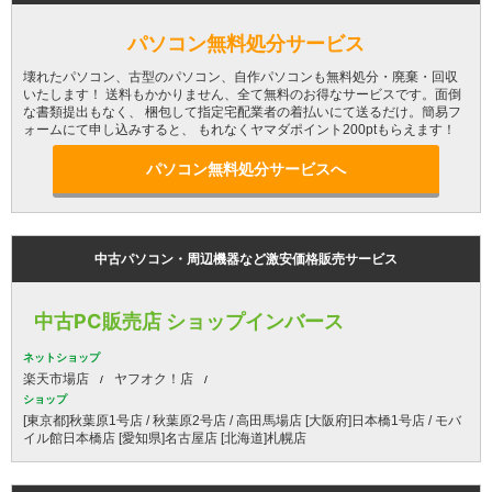
パソコン無料処分サービス
壊れたパソコン、古型のパソコン、自作パソコンも無料処分・廃棄・回収
いたします！ 送料もかかりません、全て無料のお得なサービスです。面倒
な書類提出もなく、 梱包して指定宅配業者の着払いにて送るだけ。簡易フ
ォームにて申し込みすると、 もれなくヤマダポイント200ptもらえます！
パソコン無料処分サービスへ
中古パソコン・周辺機器など激安価格販売サービス
中古PC販売店 ショップインバース
ネットショップ
楽天市場店
ヤフオク！店
ショップ
[東京都]秋葉原1号店 / 秋葉原2号店 / 高田馬場店 [大阪府]日本橋1号店 / モバ
イル館日本橋店 [愛知県]名古屋店 [北海道]札幌店