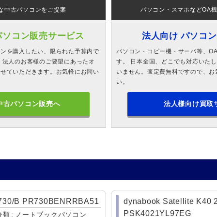
な中古パソコンをご提案
パソコン・スマホなどOA
パソコン販売サービス
法人向け パソコ
コンを購入したい、限られた予算内で
パソコン・コピー機・サーバ等、O
 法人のお客様のご要望にあったオ
す。 日本全国、どこでも対応いた
させていただきます。お気軽にお問い
いません。査定費無料ですので、お
い。
中古パソコン販売へ
法人様向け買取
R730/B PR730BENRRBA51
dynabook Satellite K40
PSK4021YL97EG
分類
ノートブックパソコン