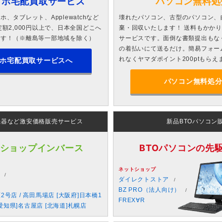
マホ宅配買取サービス
パソコン無料処
、タブレット、Applewatchなど
壊れたパソコン、古型のパソコン、
額2,000円以上で、日本全国どこへ
棄・回収いたします！ 送料もかか
ます！（※離島等一部地域を除く）
サービスです。面倒な書類提出もな
の着払いにて送るだけ。簡易フォー
れなくヤマダポイント200ptもらえ
ホ宅配買取サービスへ
パソコン無料処
機器など激安価格販売サービス
新品BTOパソコン
 ショップインバース
BTOパソコンの先駆者
ネットショップ
ダイレクトストア
BZ PRO（法人向け）
原2号店 / 高田馬場店 [大阪府]日本橋1
FREX∀R
愛知県]名古屋店 [北海道]札幌店