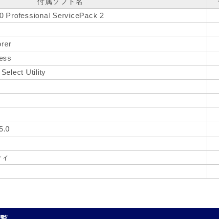
付属ソフト名
0 Professional ServicePack 2
orer
ress
elect Utility
5.0
ティ
一覧