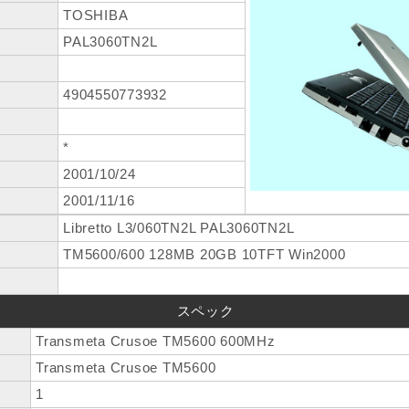
TOSHIBA
PAL3060TN2L
4904550773932
*
2001/10/24
2001/11/16
Libretto L3/060TN2L PAL3060TN2L
TM5600/600 128MB 20GB 10TFT Win2000
スペック
Transmeta Crusoe TM5600 600MHz
Transmeta Crusoe TM5600
1