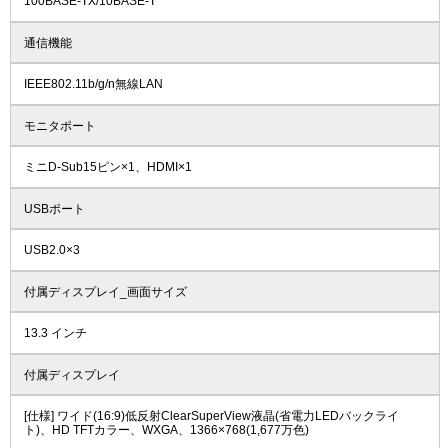
100BASE-TX/10BASE-T
通信機能
IEEE802.11b/g/n無線LAN
モニタポート
ミニD-Sub15ピン×1、HDMI×1
USBポート
USB2.0×3
付属ディスプレイ_画面サイズ
13.3 インチ
付属ディスプレイ
[仕様] ワイド(16:9)低反射ClearSuperView液晶(省電力LEDバックライ
ト)、HD TFTカラー、WXGA、1366×768(1,677万色)