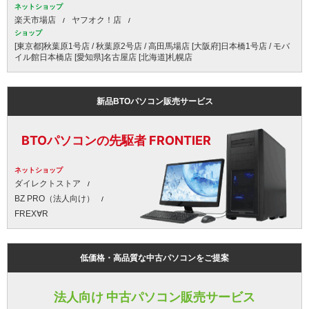
ネットショップ
楽天市場店
ヤフオク！店
ショップ
[東京都]秋葉原1号店 / 秋葉原2号店 / 高田馬場店 [大阪府]日本橋1号店 / モバ
イル館日本橋店 [愛知県]名古屋店 [北海道]札幌店
新品BTOパソコン販売サービス
BTOパソコンの先駆者 FRONTIER
ネットショップ
ダイレクトストア
BZ PRO（法人向け）
FREX∀R
低価格・高品質な中古パソコンをご提案
法人向け 中古パソコン販売サービス