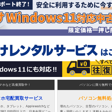
マホなど高価買取中！
パソコンに限り無料で
マホ宅配買取サービス
パソコン無料処
、タブレット、Applewatchなど
壊れたパソコン、古型のパソコン、
額2,000円以上で、日本全国どこへ
棄・回収いたします！ 送料もかか