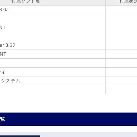
付属ソフト名
付属状
3.0J
sNT
er 3.3J
sNT
ティ
トシステム
一覧