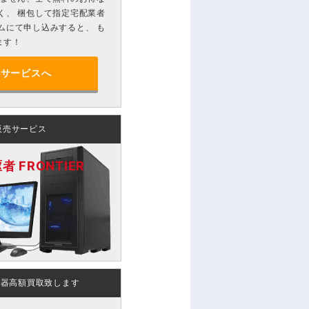
く、 梱包して指定宅配業者
ムにて申し込みすると、 も
ます！
分サービスへ
販売サービス
 FRONTIER
機器高額買取致します