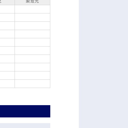
況
製造元