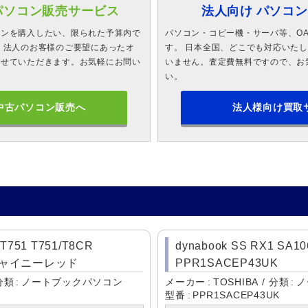
パソコン販売サービス
法人向け パソコ
コンを購入したい、限られた予算内で
パソコン・コピー機・サーバ等、O
 法人のお客様のご要望にあったオ
す。 日本全国、どこでも対応いた
させていただきます。お気軽にお問い
いません。査定費無料ですので、お
い。
中古パソコン販売へ
法人様向け買取
 T751 T751/T8CR
dynabook SS RX1 SA1
 シャイニーレッド
PPR1SACEP43UK
分類
ノートブックパソコン
メーカー
TOSHIBA
分類
ノ
型番
PPR1SACEP43UK