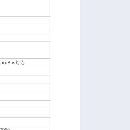
 CardBus対応
7万色)