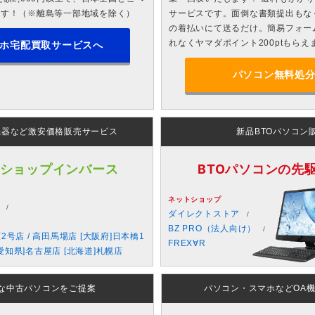
ます！（※離島等一部地域を除く）
サービスです。面倒な書類提出もな
の着払いにて送るだけ。簡易フォー
れなくヤマダポイント200ptもらえ
ホ宅配買取サービスへ
パソコン無料処
機器など激安価格販売サービス
新品BTOパソコン
 ショップインバース
BTOパソコンの先駆者
ネットショップ
ダイレクトストア
BZ PRO（法人向け）
原2号店 / 高田馬場店 [大阪府]日本橋1
FREX∀R
愛知県]名古屋店 [北海道]札幌店
な中古パソコンをご提案
パソコン・スマホなどOA