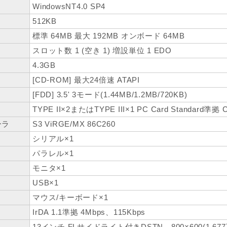
WindowsNT4.0 SP4
512KB
標準 64MB 最大 192MB オンボード 64MB
スロット数 1 (空き 1) 増設単位 1 EDO
4.3GB
[CD-ROM] 最大24倍速 ATAPI
[FDD] 3.5' 3モード(1.44MB/1.2MB/720KB)
TYPE II×2またはTYPE III×1 PC Card Standard準拠
ーラ
S3 ViRGE/MX 86C260
シリアル×1
パラレル×1
モニタ×1
USB×1
マウス/キーボード×1
IrDA 1.1準拠 4Mbps、115Kbps
13インチ FLサイドライト付きDSTN、800×600(1,67