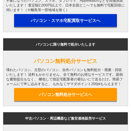
不要になったパソコン、スマホ、タブレット、Applewatchなどを高価買取
いたします！ 査定額2,000円以上で、日本全国どこへでも無料で宅配回収に
伺います！（※離島等一部地域を除く）
パソコン・スマホ宅配買取サービスへ
パソコンに限り無料で処分いたします
パソコン無料処分サービス
壊れたパソコン、古型のパソコン、自作パソコンも無料処分・廃棄・回収
いたします！ 送料もかかりません、全て無料のお得なサービスです。面倒
な書類提出もなく、 梱包して指定宅配業者の着払いにて送るだけ。簡易フ
ォームにて申し込みすると、 もれなくヤマダポイント200ptもらえます！
パソコン無料処分サービスへ
中古パソコン・周辺機器など激安価格販売サービス