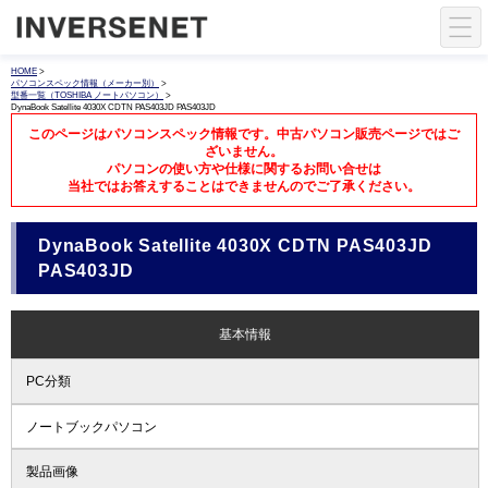
HOME
>
パソコンスペック情報（メーカー別）
>
型番一覧（TOSHIBA ノートパソコン）
>
DynaBook Satellite 4030X CDTN PAS403JD PAS403JD
このページはパソコンスペック情報です。中古パソコン販売ページではご
ざいません。
パソコンの使い方や仕様に関するお問い合せは
当社ではお答えすることはできませんのでご了承ください。
DynaBook Satellite 4030X CDTN PAS403JD
PAS403JD
基本情報
PC分類
ノートブックパソコン
製品画像