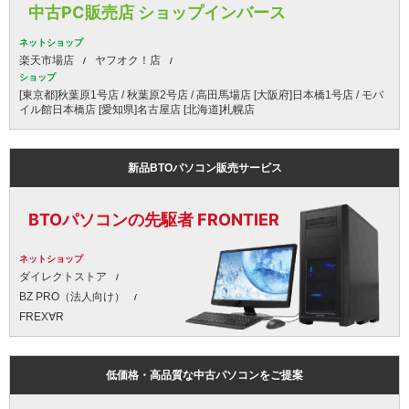
中古PC販売店 ショップインバース
ネットショップ
楽天市場店
ヤフオク！店
ショップ
[東京都]秋葉原1号店 / 秋葉原2号店 / 高田馬場店 [大阪府]日本橋1号店 / モバ
イル館日本橋店 [愛知県]名古屋店 [北海道]札幌店
新品BTOパソコン販売サービス
BTOパソコンの先駆者 FRONTIER
ネットショップ
ダイレクトストア
BZ PRO（法人向け）
FREX∀R
低価格・高品質な中古パソコンをご提案