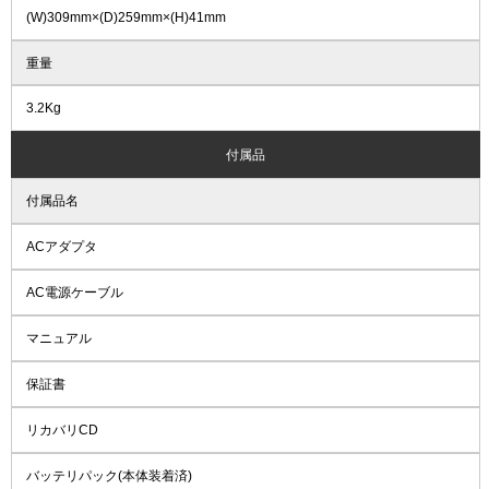
(W)309mm×(D)259mm×(H)41mm
重量
3.2Kg
付属品
付属品名
ACアダプタ
AC電源ケーブル
マニュアル
保証書
リカバリCD
バッテリパック(本体装着済)