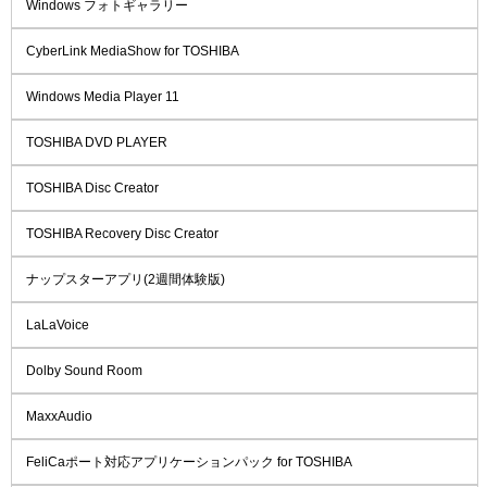
Windows フォトギャラリー
CyberLink MediaShow for TOSHIBA
Windows Media Player 11
TOSHIBA DVD PLAYER
TOSHIBA Disc Creator
TOSHIBA Recovery Disc Creator
ナップスターアプリ(2週間体験版)
LaLaVoice
Dolby Sound Room
MaxxAudio
FeliCaポート対応アプリケーションパック for TOSHIBA