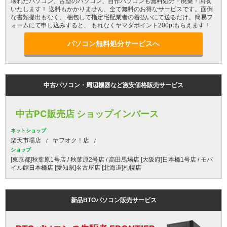
壊れたパソコン、古型のパソコン、自作パソコンも無料処分・廃棄・回収
いたします！ 送料もかかりません、全て無料のお得なサービスです。面倒
な書類提出もなく、 梱包して指定宅配業者の着払いにて送るだけ。簡易フ
ォームにて申し込みすると、 もれなくヤマダポイント200ptもらえます！
パソコン無料処分サービスへ
中古パソコン・周辺機器など激安価格販売サービス
中古PC販売店 ショップインバース
ネットショップ
楽天市場店
ヤフオク！店
ショップ
[東京都]秋葉原1号店 / 秋葉原2号店 / 高田馬場店 [大阪府]日本橋1号店 / モバ
イル館日本橋店 [愛知県]名古屋店 [北海道]札幌店
新品BTOパソコン販売サービス