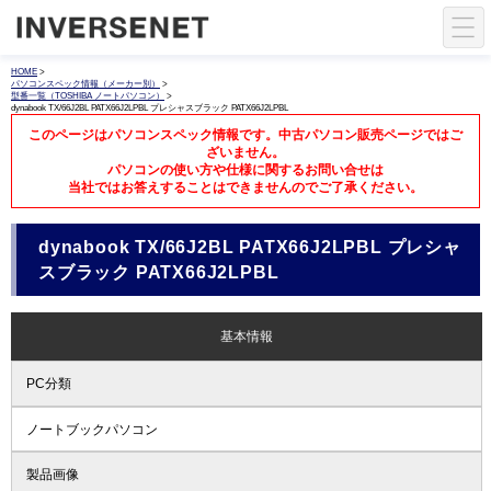
HOME
>
パソコンスペック情報（メーカー別）
>
型番一覧（TOSHIBA ノートパソコン）
>
dynabook TX/66J2BL PATX66J2LPBL プレシャスブラック PATX66J2LPBL
このページはパソコンスペック情報です。中古パソコン販売ページではご
ざいません。
パソコンの使い方や仕様に関するお問い合せは
当社ではお答えすることはできませんのでご了承ください。
dynabook TX/66J2BL PATX66J2LPBL プレシャ
スブラック PATX66J2LPBL
基本情報
PC分類
ノートブックパソコン
製品画像