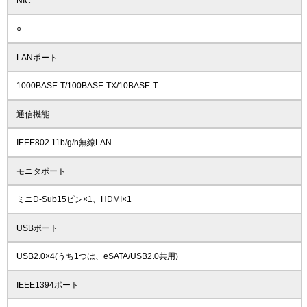
NIC
○
LANポート
1000BASE-T/100BASE-TX/10BASE-T
通信機能
IEEE802.11b/g/n無線LAN
モニタポート
ミニD-Sub15ピン×1、HDMI×1
USBポート
USB2.0×4(うち1つは、eSATA/USB2.0共用)
IEEE1394ポート