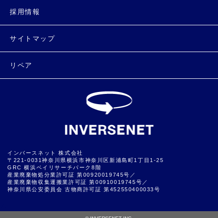
採用情報
サイトマップ
リペア
インバースネット 株式会社
〒221-0031神奈川県横浜市神奈川区新浦島町1丁目1-25
GRC 横浜ベイリサーチパーク8階
産業廃棄物処分業許可証 第00920019745号／
産業廃棄物収集運搬業許可証 第00910019745号／
神奈川県公安委員会 古物商許可証 第452550400033号
▲