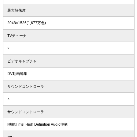
最大解像度
2048×1536(1,677万色)
TVチューナ
×
ビデオキャプチャ
DV動画編集
サウンドコントローラ
○
サウンドコントローラ
[機能] Intel High Definition Audio準拠