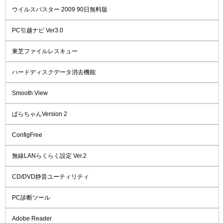
ウイルスバスター 2009 90日無料版
PC引越ナビ Ver3.0
東芝ファイルレスキュー
ハードディスクデータ消去機能
Smooth View
ぱらちゃんVersion 2
ConfigFree
無線LANらくらく設定 Ver.2
CD/DVD静音ユーティリティ
PC診断ツール
Adobe Reader