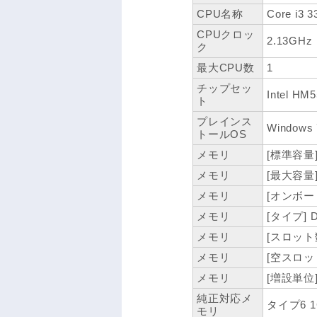
CPU名称
Core i3 
CPUクロッ
2.13GHz
ク
最大CPU数
1
チップセッ
Intel HM
ト
プレインス
Windows
トールOS
メモリ
[標準容量]
メモリ
[最大容量]
メモリ
[オンボード
メモリ
[タイプ] 
メモリ
[スロット数
メモリ
[空スロット
メモリ
[増設単位]
純正対応メ
タイプ6 1G
モリ