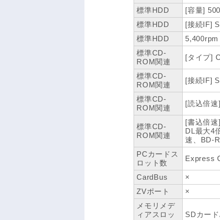
標準HDD
[容量] 50
標準HDD
[接続IF] S
標準HDD
5,400rpm
標準CD-
[タイプ] C
ROM関連
標準CD-
[接続IF] S
ROM関連
標準CD-
[読込倍速
ROM関連
[書込倍速]
標準CD-
DL最大4
ROM関連
速、BD-R
PCカードス
Express 
ロット数
CardBus
×
ZVポート
×
メモリメデ
ィアスロッ
SDカード