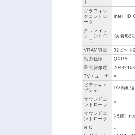
ト
グラフィッ
クコントロ
Intel HD 
ーラ
グラフィッ
クコントロ
[実装形態
ーラ
VRAM容量
32ビット
出力仕様
QXGA
最大解像度
2048×15
TVチューナ
×
ビデオキャ
DV動画
プチャ
サウンドコ
○
ントローラ
サウンドコ
[機能] Inte
ントローラ
NIC
○