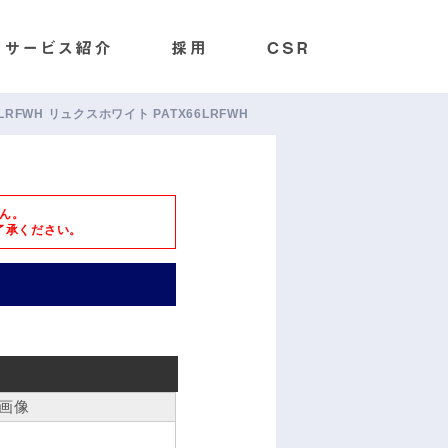
X66LRFWH リュクスホワイト PATX66LRFWH
ん。
了承ください。
画像