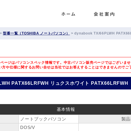
ENET
>
型番一覧（TOSHIBA ノートパソコン）
>
dynabook TX/66PLWH PAT
のページはパソコンスペック情報です。中古パソコン販売ページではございませ
い方や仕様に関するお問い合せは
当社ではお答えすることはできませんのでご
6PLWH PATX66LRFWH リュクスホワイト PATX66LRFWH
基本情報
ノートブックパソコン
製品
DOS/V