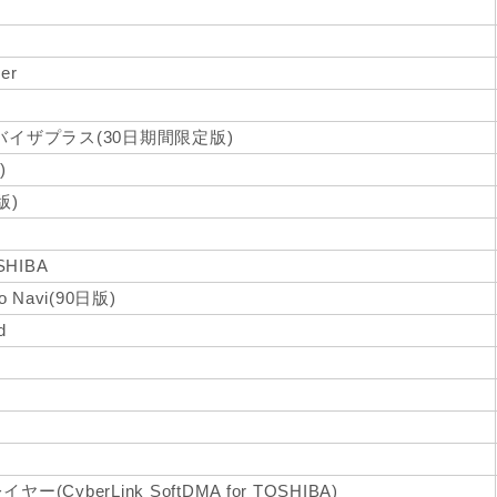
er
イザプラス(30日期間限定版)
)
版)
SHIBA
Navi(90日版)
d
yberLink SoftDMA for TOSHIBA)