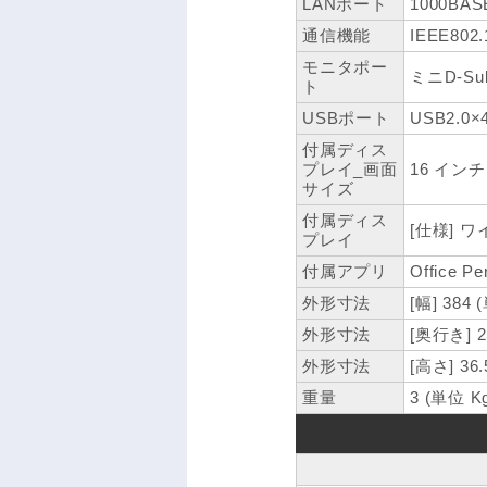
LANポート
1000BAS
通信機能
IEEE802
モニタポー
ミニD-Su
ト
USBポート
USB2.0
付属ディス
プレイ_画面
16 インチ
サイズ
付属ディス
[仕様] ワ
プレイ
付属アプリ
Office Pe
外形寸法
[幅] 384
外形寸法
[奥行き] 2
外形寸法
[高さ] 36
重量
3 (単位 K