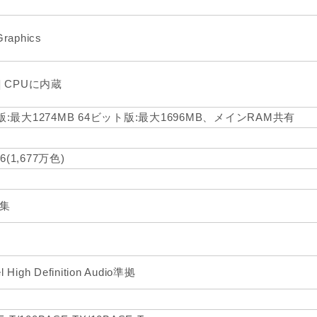
Graphics
] CPUに内蔵
版:最大1274MB 64ビット版:最大1696MB、メインRAM共有
36(1,677万色)
編集
l High Definition Audio準拠