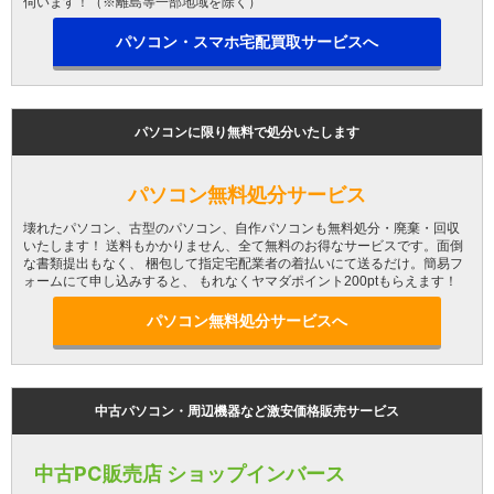
伺います！（※離島等一部地域を除く）
パソコン・スマホ宅配買取サービスへ
パソコンに限り無料で処分いたします
パソコン無料処分サービス
壊れたパソコン、古型のパソコン、自作パソコンも無料処分・廃棄・回収
いたします！ 送料もかかりません、全て無料のお得なサービスです。面倒
な書類提出もなく、 梱包して指定宅配業者の着払いにて送るだけ。簡易フ
ォームにて申し込みすると、 もれなくヤマダポイント200ptもらえます！
パソコン無料処分サービスへ
中古パソコン・周辺機器など激安価格販売サービス
中古PC販売店 ショップインバース