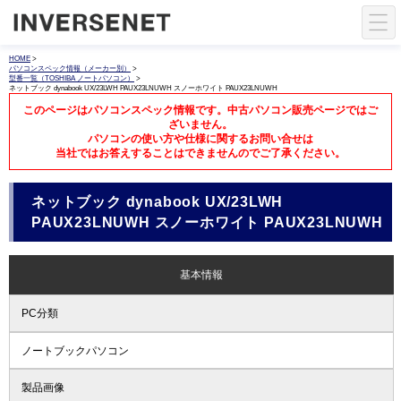
HOME
>
パソコンスペック情報（メーカー別）
>
型番一覧（TOSHIBA ノートパソコン）
>
ネットブック dynabook UX/23LWH PAUX23LNUWH スノーホワイト PAUX23LNUWH
このページはパソコンスペック情報です。中古パソコン販売ページではご
ざいません。
パソコンの使い方や仕様に関するお問い合せは
当社ではお答えすることはできませんのでご了承ください。
ネットブック dynabook UX/23LWH
PAUX23LNUWH スノーホワイト PAUX23LNUWH
基本情報
PC分類
ノートブックパソコン
製品画像