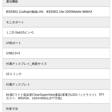
通信機能
IEEE802.11a/b/g/n無線LAN、IEEE802.16e-2005Mobile WiMAX
モニタポート
ミニD-Sub15ピン×1
USBポート
USB2.0×3
付属ディスプレイ_画面サイズ
10.1 インチ
付属ディスプレイ
[仕様] ワイド低反射ClearSuperView液晶(省電力LEDバックライト)、TFT
カラー、WSVGA、1024×600(1,677万色)
外形寸法