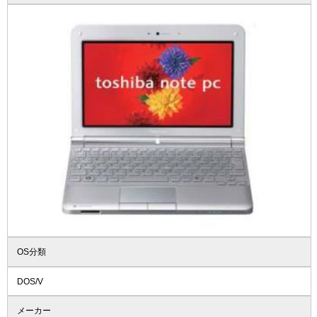
OS分類
DOS/V
メーカー