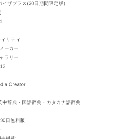
イザプラス(30日期間限定版)
)
d
ティリティ
ビーメーカー
トギャラリー
 12
ia Creator
英中辞典・国語辞典・カタカナ語辞典
 90日無料版
ー
消去機能