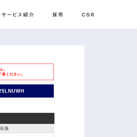
ん。
了承ください。
25LNUWH
画像