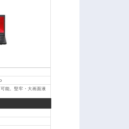
o
択可能。堅牢・大画面液