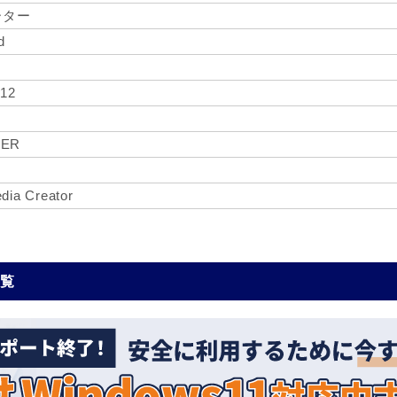
ーター
d
 12
YER
ia Creator
一覧