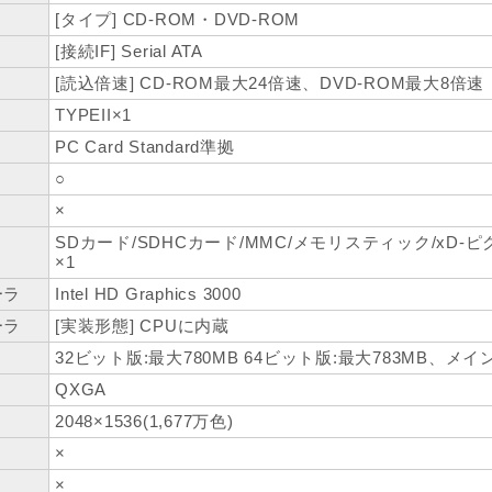
[タイプ] CD-ROM・DVD-ROM
[接続IF] Serial ATA
[読込倍速] CD-ROM最大24倍速、DVD-ROM最大8倍速
TYPEII×1
PC Card Standard準拠
○
×
SDカード/SDHCカード/MMC/メモリスティック/xD
ト
×1
ーラ
Intel HD Graphics 3000
ーラ
[実装形態] CPUに内蔵
32ビット版:最大780MB 64ビット版:最大783MB、メイ
QXGA
2048×1536(1,677万色)
×
×