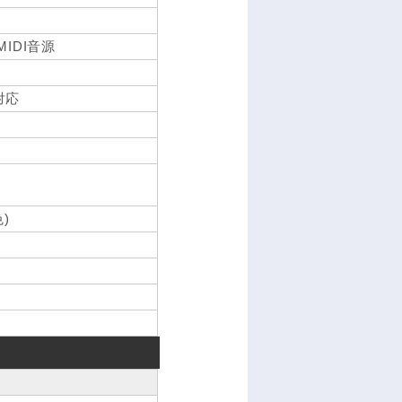
、MIDI音源
N対応
)