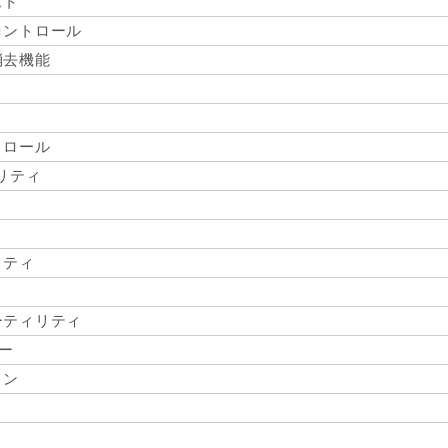
スト
コントロール
消去機能
トロール
ィリティ
リティ
ーティリティ
ター
ョン