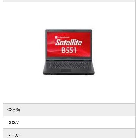
OS分類
DOS/V
メーカー