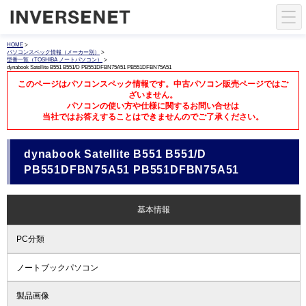
HOME
>
パソコンスペック情報（メーカー別）
>
型番一覧（TOSHIBA ノートパソコン）
>
dynabook Satellite B551 B551/D PB551DFBN75A51 PB551DFBN75A51
このページはパソコンスペック情報です。中古パソコン販売ページではご
ざいません。
パソコンの使い方や仕様に関するお問い合せは
当社ではお答えすることはできませんのでご了承ください。
dynabook Satellite B551 B551/D
PB551DFBN75A51 PB551DFBN75A51
基本情報
PC分類
ノートブックパソコン
製品画像