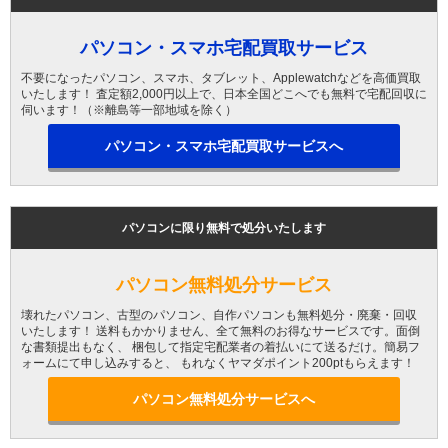
パソコン・スマホ宅配買取サービス
不要になったパソコン、スマホ、タブレット、Applewatchなどを高価買取
いたします！ 査定額2,000円以上で、日本全国どこへでも無料で宅配回収に
伺います！（※離島等一部地域を除く）
パソコン・スマホ宅配買取サービスへ
パソコンに限り無料で処分いたします
パソコン無料処分サービス
壊れたパソコン、古型のパソコン、自作パソコンも無料処分・廃棄・回収
いたします！ 送料もかかりません、全て無料のお得なサービスです。面倒
な書類提出もなく、 梱包して指定宅配業者の着払いにて送るだけ。簡易フ
ォームにて申し込みすると、 もれなくヤマダポイント200ptもらえます！
パソコン無料処分サービスへ