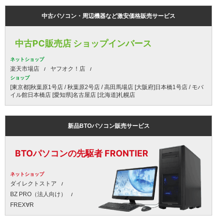
中古パソコン・周辺機器など激安価格販売サービス
中古PC販売店 ショップインバース
ネットショップ
楽天市場店
ヤフオク！店
ショップ
[東京都]秋葉原1号店 / 秋葉原2号店 / 高田馬場店 [大阪府]日本橋1号店 / モバ
イル館日本橋店 [愛知県]名古屋店 [北海道]札幌店
新品BTOパソコン販売サービス
BTOパソコンの先駆者 FRONTIER
ネットショップ
ダイレクトストア
BZ PRO（法人向け）
FREX∀R