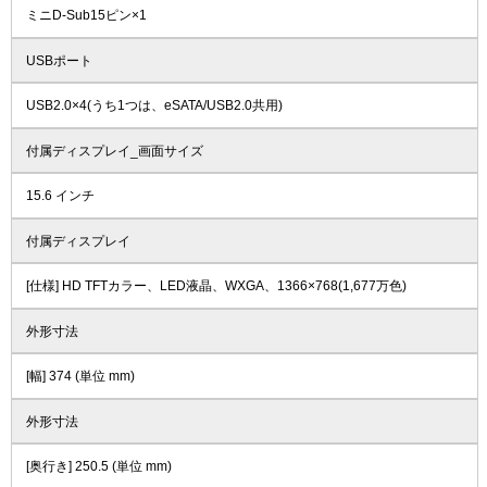
ミニD-Sub15ピン×1
USBポート
USB2.0×4(うち1つは、eSATA/USB2.0共用)
付属ディスプレイ_画面サイズ
15.6 インチ
付属ディスプレイ
[仕様] HD TFTカラー、LED液晶、WXGA、1366×768(1,677万色)
外形寸法
[幅] 374 (単位 mm)
外形寸法
[奥行き] 250.5 (単位 mm)