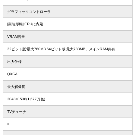
グラフィックコントローラ
[実装形態] CPUに内蔵
VRAM容量
32ビット版:最大780MB 64ビット版:最大783MB、メインRAM共有
出力仕様
QXGA
最大解像度
2048×1536(1,677万色)
TVチューナ
×