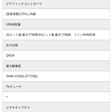
グラフィックコントローラ
[実装形態] CPUに内蔵
VRAM容量
32ビット版:最大776MB 64ビット版:最大779MB、メインRAM共有
出力仕様
QXGA
最大解像度
2048×1536(1,677万色)
TVチューナ
×
ビデオキャプチャ