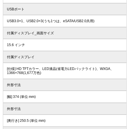
USBポート
USB3.0×1、USB2.0×3(うち1つは、eSATA/USB2.0共用)
付属ディスプレイ_画面サイズ
15.6 インチ
付属ディスプレイ
[仕様] HD TFTカラー、LED液晶(省電力LEDバックライト)、WXGA、
1366×768(1,677万色)
外形寸法
[幅] 374 (単位 mm)
外形寸法
[奥行き] 250.5 (単位 mm)