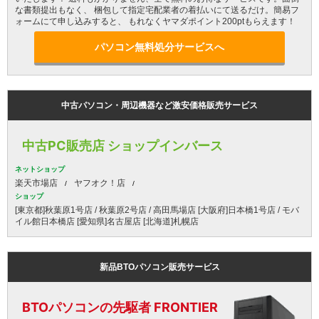
な書類提出もなく、 梱包して指定宅配業者の着払いにて送るだけ。簡易フ
ォームにて申し込みすると、 もれなくヤマダポイント200ptもらえます！
パソコン無料処分サービスへ
中古パソコン・周辺機器など激安価格販売サービス
中古PC販売店 ショップインバース
ネットショップ
楽天市場店
ヤフオク！店
ショップ
[東京都]秋葉原1号店 / 秋葉原2号店 / 高田馬場店 [大阪府]日本橋1号店 / モバ
イル館日本橋店 [愛知県]名古屋店 [北海道]札幌店
新品BTOパソコン販売サービス
BTOパソコンの先駆者 FRONTIER