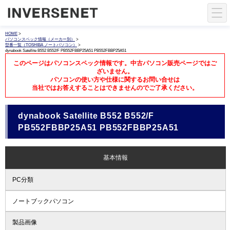
HOME
>
パソコンスペック情報（メーカー別）
>
型番一覧（TOSHIBA ノートパソコン）
>
dynabook Satellite B552 B552/F PB552FBBP25A51 PB552FBBP25A51
このページはパソコンスペック情報です。中古パソコン販売ページではご
ざいません。
パソコンの使い方や仕様に関するお問い合せは
当社ではお答えすることはできませんのでご了承ください。
dynabook Satellite B552 B552/F
PB552FBBP25A51 PB552FBBP25A51
基本情報
PC分類
ノートブックパソコン
製品画像