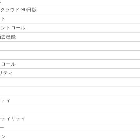
)
 クラウド 90日版
スト
コントロール
消去機能
トロール
ィリティ
リティ
ーティリティ
ター
ョン