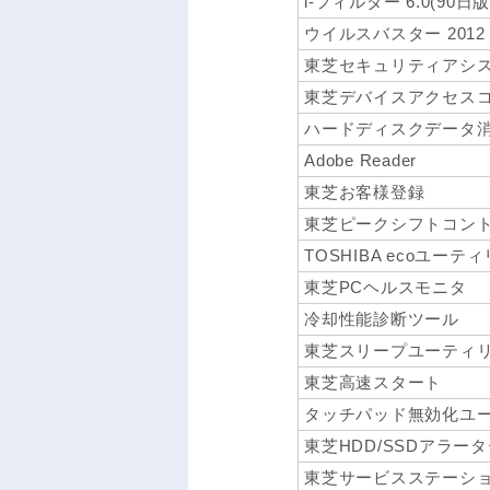
i-フィルター 6.0(90日版
ウイルスバスター 2012
東芝セキュリティアシ
東芝デバイスアクセス
ハードディスクデータ
Adobe Reader
東芝お客様登録
東芝ピークシフトコン
TOSHIBA ecoユーテ
東芝PCヘルスモニタ
冷却性能診断ツール
東芝スリープユーティ
東芝高速スタート
タッチパッド無効化ユ
東芝HDD/SSDアラー
東芝サービスステーシ