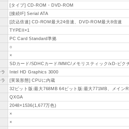
[タイプ] CD-ROM・DVD-ROM
[接続IF] Serial ATA
[読込倍速] CD-ROM最大24倍速、DVD-ROM最大8倍速
TYPEII×1
PC Card Standard準拠
○
×
ト
SDカード/SDHCカード/MMC/メモリスティック/xD-ピ
ーラ
Intel HD Graphics 3000
ーラ
[実装形態] CPUに内蔵
32ビット版:最大768MB 64ビット版:最大771MB、メイン
QXGA
2048×1536(1,677万色)
×
×