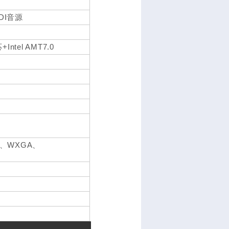
IDI音源
Intel AMT7.0
)、WXGA、