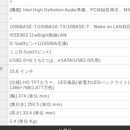
○
[機能] Intel High Definition Audio準拠、PCM録音再生、M
○
1000BASE-T/100BASE-TX/10BASE-T、Wake on LAN対応+
IEEE802.11a/b/g/n無線LAN
D-Sub9ピン×1(16550A互換)
ミニD-Sub15ピン×1
USB2.0×4(うち1つは、eSATA/USB2.0共用)
サ
15.6 インチ
[仕様] HD TFTカラー、LED液晶(省電力LEDバックライト
1366×768(1,677万色)
[幅] 374 (単位 mm)
[奥行き] 250.5 (単位 mm)
[高さ] 33.4 (単位 mm)
2.4 (単位 Kg)