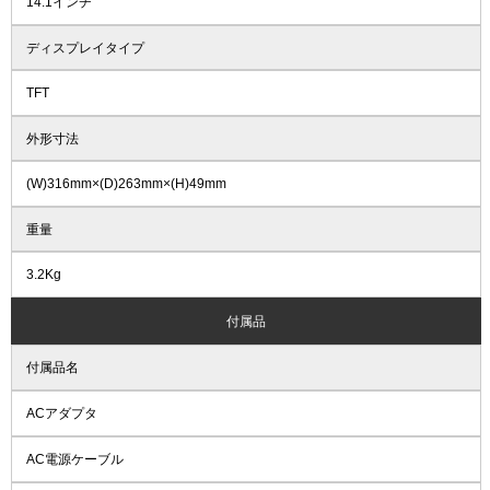
14.1インチ
ディスプレイタイプ
TFT
外形寸法
(W)316mm×(D)263mm×(H)49mm
重量
3.2Kg
付属品
付属品名
ACアダプタ
AC電源ケーブル