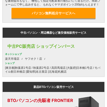
な書類提出もなく、 梱包して指定宅配業者の着払いにて送るだけ。簡易フ
ォームにて申し込みすると、 もれなくヤマダポイント200ptもらえます！
パソコン無料処分サービスへ
中古パソコン・周辺機器など激安価格販売サービス
中古PC販売店 ショップインバース
ネットショップ
楽天市場店
ヤフオク！店
ショップ
[東京都]秋葉原1号店 / 秋葉原2号店 / 高田馬場店 [大阪府]日本橋1号店 / モバ
イル館日本橋店 [愛知県]名古屋店 [北海道]札幌店
新品BTOパソコン販売サービス
BTOパソコンの先駆者 FRONTIER