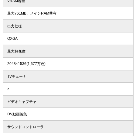
VRAM容量
最大761MB、メインRAM共有
出力仕様
QXGA
最大解像度
2048×1536(1,677万色)
TVチューナ
×
ビデオキャプチャ
DV動画編集
サウンドコントローラ