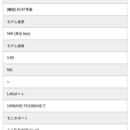
[機能] AC97準拠
モデム速度
56K (単位 bps)
モデム規格
V.90
NIC
○
LANポート
100BASE-TX/10BASE-T
モニタポート