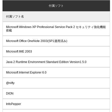
付属ソフト
付属ソフト名
Microsoft Windows XP Professional Service Pack 2 セキュリティ強化機能
搭載
Microsoft Office OneNote 2003(SP1適用済み)
Microsoft IME 2003
Java 2 Runtime Environment Standard Edition Version1.5.0
Microsoft Internet Explorer 6.0
@nifty
DION
InfoPepper