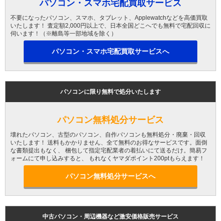
パソコン・スマホ宅配買取サービス
不要になったパソコン、スマホ、タブレット、Applewatchなどを高価買取
いたします！ 査定額2,000円以上で、日本全国どこへでも無料で宅配回収に
伺います！（※離島等一部地域を除く）
パソコン・スマホ宅配買取サービスへ
パソコンに限り無料で処分いたします
パソコン無料処分サービス
壊れたパソコン、古型のパソコン、自作パソコンも無料処分・廃棄・回収
いたします！ 送料もかかりません、全て無料のお得なサービスです。面倒
な書類提出もなく、 梱包して指定宅配業者の着払いにて送るだけ。簡易フ
ォームにて申し込みすると、 もれなくヤマダポイント200ptもらえます！
パソコン無料処分サービスへ
中古パソコン・周辺機器など激安価格販売サービス