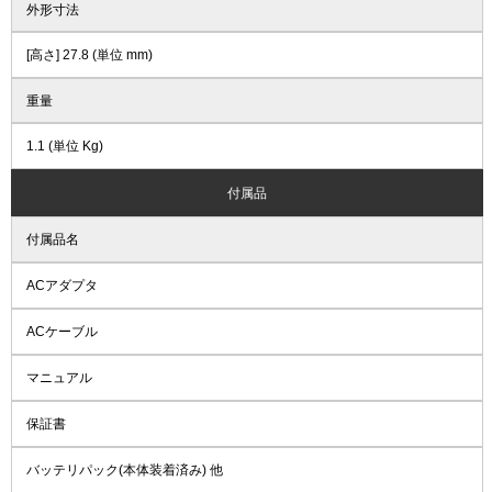
外形寸法
[高さ] 27.8 (単位 mm)
重量
1.1 (単位 Kg)
付属品
付属品名
ACアダプタ
ACケーブル
マニュアル
保証書
バッテリパック(本体装着済み) 他