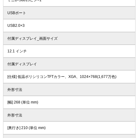
ミニD-Sub15ピン×1
USBポート
USB2.0×3
付属ディスプレイ_画面サイズ
12.1 インチ
付属ディスプレイ
[仕様] 低温ポリシリコンTFTカラー、XGA、1024×768(1,677万色)
外形寸法
[幅] 268 (単位 mm)
外形寸法
[奥行き] 210 (単位 mm)