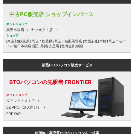
中古PC販売店 ショップインバース
ネットショップ
楽天市場店
ヤフオク！店
ショップ
[東京都]秋葉原1号店 / 秋葉原2号店 / 高田馬場店 [大阪府]日本橋1号店 / モバ
イル館日本橋店 [愛知県]名古屋店 [北海道]札幌店
新品BTOパソコン販売サービス
BTOパソコンの先駆者 FRONTIER
ネットショップ
ダイレクトストア
BZ PRO（法人向け）
FREX∀R
低価格・高品質な中古パソコンをご提案