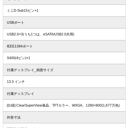
ミニD-Sub15ピン×1
USBポート
USB2.0×3(うち1つは、eSATA/USB2.0共用)
IEEE1394ポート
S400(4ピン)×1
付属ディスプレイ_画面サイズ
13.3 インチ
付属ディスプレイ
[仕様] ClearSuperView液晶、TFTカラー、WXGA、1280×800(1,677万色)
外形寸法