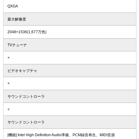
QXGA
最大解像度
2048×1536(1,677万色)
TVチューナ
×
ビデオキャプチャ
×
サウンドコントローラ
○
サウンドコントローラ
[機能] Intel High Definition Audio準拠、PCM録音再生、MIDI音源