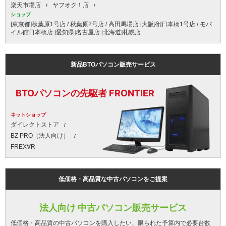
楽天市場店
ヤフオク！店
ショップ
[東京都]秋葉原1号店 / 秋葉原2号店 / 高田馬場店 [大阪府]日本橋1号店 / モバ
イル館日本橋店 [愛知県]名古屋店 [北海道]札幌店
新品BTOパソコン販売サービス
BTOパソコンの先駆者 FRONTIER
ネットショップ
ダイレクトストア
BZ PRO（法人向け）
FREX∀R
低価格・高品質な中古パソコンをご提案
法人向け 中古パソコン販売サービス
低価格・高品質の中古パソコンを購入したい、限られた予算内で必要台数