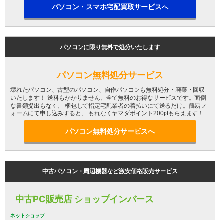
パソコン・スマホ宅配買取サービスへ
パソコンに限り無料で処分いたします
パソコン無料処分サービス
壊れたパソコン、古型のパソコン、自作パソコンも無料処分・廃棄・回収
いたします！ 送料もかかりません、全て無料のお得なサービスです。面倒
な書類提出もなく、 梱包して指定宅配業者の着払いにて送るだけ。簡易フ
ォームにて申し込みすると、 もれなくヤマダポイント200ptもらえます！
パソコン無料処分サービスへ
中古パソコン・周辺機器など激安価格販売サービス
中古PC販売店 ショップインバース
ネットショップ