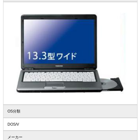
OS分類
DOS/V
メーカー