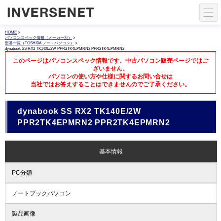
HOME
>
パソコンスペック情報（メーカー別）
>
型番一覧（TOSHIBA ノートパソコン）
>
dynabook SS RX2 TK140E/2W PPR2TK4EPMRN2 PPR2TK4EPMRN2
このページはパソコンスペック情報です。中古パソコン販売ページではご
ざいません。
パソコンの使い方や仕様に関するお問い合せは
当社ではお答えすることはできませんのでご了承ください。
dynabook SS RX2 TK140E/2W
PPR2TK4EPMRN2 PPR2TK4EPMRN2
基本情報
PC分類
ノートブックパソコン
製品画像