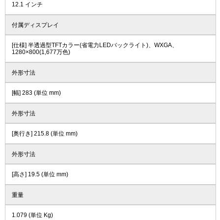
12.1 インチ
付属ディスプレイ
[仕様] 半透過型TFTカラー(省電力LEDバックライト)、WXGA、
1280×800(1,677万色)
外形寸法
[幅] 283 (単位 mm)
外形寸法
[奥行き] 215.8 (単位 mm)
外形寸法
[高さ] 19.5 (単位 mm)
重量
1.079 (単位 Kg)