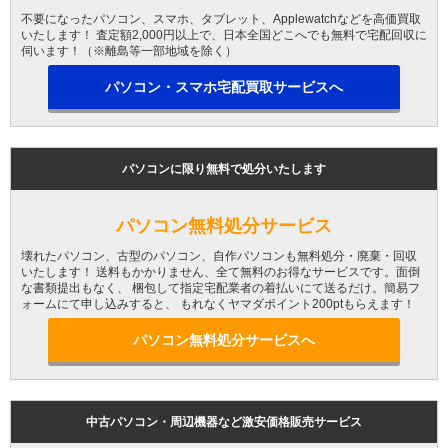
不要になったパソコン、スマホ、タブレット、Applewatchなどを高価買取
いたします！ 査定額2,000円以上で、日本全国どこへでも無料で宅配回収に
伺います！（※離島等一部地域を除く）
パソコン・スマホ宅配買取サービスへ
パソコンに限り無料で処分いたします
パソコン無料処分サービス
壊れたパソコン、古型のパソコン、自作パソコンも無料処分・廃棄・回収
いたします！ 送料もかかりません、全て無料のお得なサービスです。面倒
な書類提出もなく、 梱包して指定宅配業者の着払いにて送るだけ。簡易フ
ォームにて申し込みすると、 もれなくヤマダポイント200ptもらえます！
パソコン無料処分サービスへ
中古パソコン・周辺機器など激安価格販売サービス