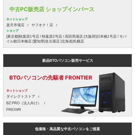
中古PC販売店 ショップインバース
ネットショップ
楽天市場店
ヤフオク！店
ショップ
[東京都]秋葉原1号店 / 秋葉原2号店 / 高田馬場店 [大阪府]日本橋1号店 / モバ
イル館日本橋店 [愛知県]名古屋店 [北海道]札幌店
新品BTOパソコン販売サービス
BTOパソコンの先駆者 FRONTIER
ネットショップ
ダイレクトストア
BZ PRO（法人向け）
FREX∀R
低価格・高品質な中古パソコンをご提案