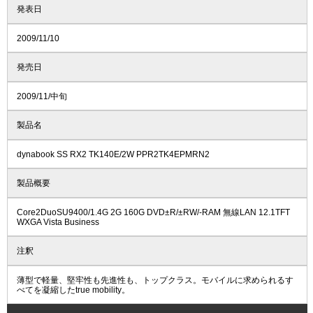
発表日
2009/11/10
発売日
2009/11/中旬
製品名
dynabook SS RX2 TK140E/2W PPR2TK4EPMRN2
製品概要
Core2DuoSU9400/1.4G 2G 160G DVD±R/±RW/-RAM 無線LAN 12.1TFT
WXGA Vista Business
注釈
薄型で軽量、堅牢性も先進性も、トップクラス。モバイルに求められるす
べてを凝縮したtrue mobility。