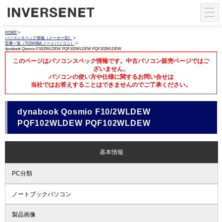
HOME
>
パソコンスペック情報（メーカー別）
>
型番一覧（TOSHIBA ノートパソコン）
>
dynabook Qosmio F10/2WLDEW PQF102WLDEW PQF102WLDEW
このページはパソコンスペック情報です。中古パソコン販売ページではご
ざいません。
パソコンの使い方や仕様に関するお問い合せは
当社ではお答えすることはできませんのでご了承ください。
dynabook Qosmio F10/2WLDEW
PQF102WLDEW PQF102WLDEW
基本情報
PC分類
ノートブックパソコン
製品画像