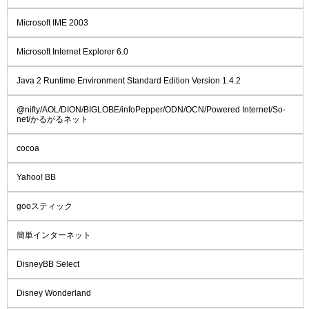
Microsoft IME 2003
Microsoft Internet Explorer 6.0
Java 2 Runtime Environment Standard Edition Version 1.4.2
@nifty/AOL/DION/BIGLOBE/infoPepper/ODN/OCN/Powered Internet/So-
net/かるがるネット
cocoa
Yahoo! BB
gooスティック
簡単インターネット
DisneyBB Select
Disney Wonderland