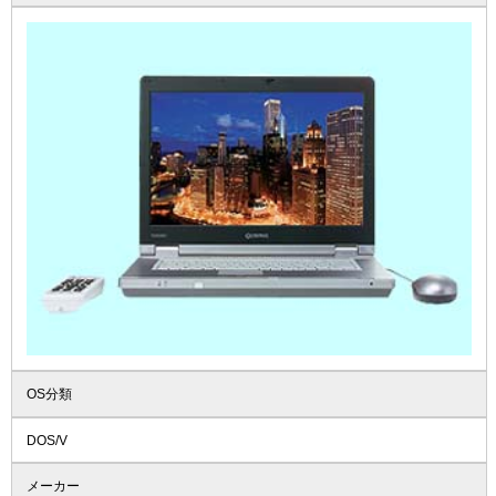
OS分類
DOS/V
メーカー