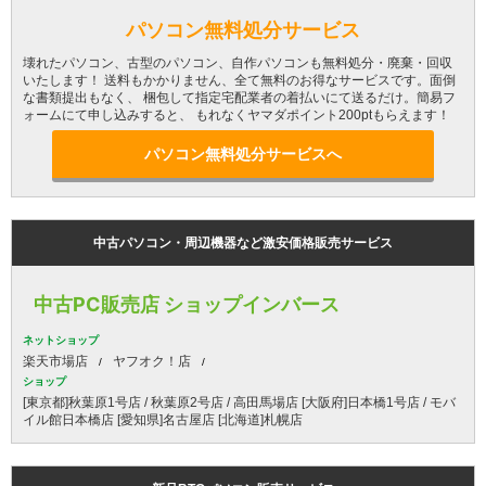
パソコン無料処分サービス
壊れたパソコン、古型のパソコン、自作パソコンも無料処分・廃棄・回収
いたします！ 送料もかかりません、全て無料のお得なサービスです。面倒
な書類提出もなく、 梱包して指定宅配業者の着払いにて送るだけ。簡易フ
ォームにて申し込みすると、 もれなくヤマダポイント200ptもらえます！
パソコン無料処分サービスへ
中古パソコン・周辺機器など激安価格販売サービス
中古PC販売店 ショップインバース
ネットショップ
楽天市場店
ヤフオク！店
ショップ
[東京都]秋葉原1号店 / 秋葉原2号店 / 高田馬場店 [大阪府]日本橋1号店 / モバ
イル館日本橋店 [愛知県]名古屋店 [北海道]札幌店