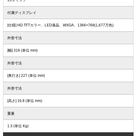
13.3 インチ
付属ディスプレイ
[仕様] HD TFTカラー、LED液晶、WXGA、1366×768(1,677万色)
外形寸法
[幅] 316 (単位 mm)
外形寸法
[奥行き] 227 (単位 mm)
外形寸法
[高さ] 16.8 (単位 mm)
重量
1.3 (単位 Kg)