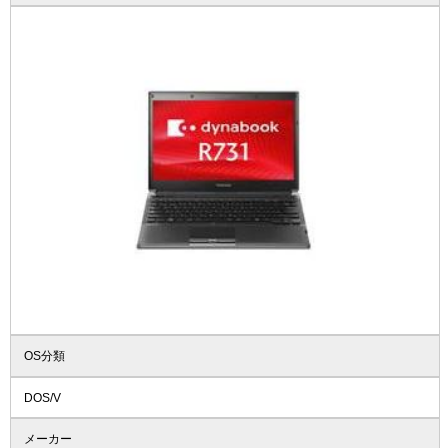
OS分類
DOS/V
メーカー