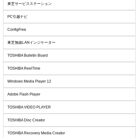
東芝サービスステーション
PC引越ナビ
ConfigFree
東芝無線LANインジケーター
TOSHIBA Bulletin Board
TOSHIBA ReelTime
Windows Media Player 12
Adobe Flash Player
TOSHIBA VIDEO PLAYER
TOSHIBA Disc Creator
TOSHIBA Recovery Media Creator