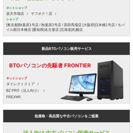
ネットショップ
楽天市場店
ヤフオク！店
ショップ
[東京都]秋葉原1号店 / 秋葉原2号店 / 高田馬場店 [大阪府]日本橋1号店 / モバ
イル館日本橋店 [愛知県]名古屋店 [北海道]札幌店
新品BTOパソコン販売サービス
BTOパソコンの先駆者 FRONTIER
ネットショップ
ダイレクトストア
BZ PRO（法人向け）
FREX∀R
低価格・高品質な中古パソコンをご提案
法人向け 中古パソコン販売サービス