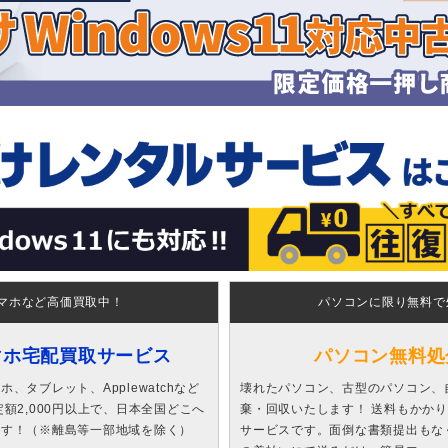
マホなど高価買取中！
パソコンに限り無料で
マホ宅配買取サービス
パソコン無料処
、タブレット、Applewatchなど
壊れたパソコン、古型のパソコン、
額2,000円以上で、日本全国どこへ
棄・回収いたします！ 送料もかか
ます！（※離島等一部地域を除く）
サービスです。面倒な書類提出もな