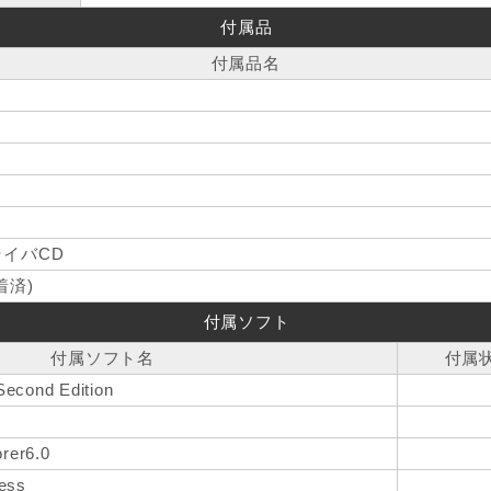
付属品
付属品名
イバCD
着済)
付属ソフト
付属ソフト名
付属
Second Edition
orer6.0
ress