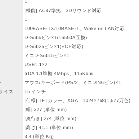
○
[機能] AC97準拠、3Dサウンド対応
○
100BASE-TX/10BASE-T、Wake on LAN対応
D-Sub9ピン×1(16550A互換)
D-Sub25ピン×1(ECP対応)
ミニD-Sub15ピン×1
USB1.1×2
IrDA 1.1準拠 4Mbps、115Kbps
ト
マウス/キーボード(PS/2、ミニDIN6ピン)×1
サイズ
15 インチ
[仕様] TFTカラー、XGA、1024×768(1,677万色)
[幅] 327 (単位 mm)
[奥行き] 274 (単位 mm)
[高さ] 41.1 (単位 mm)
3.4 (単位 Kg)