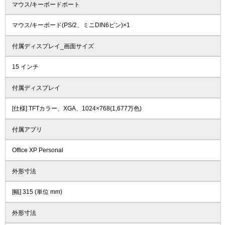
マウス/キーボードポート
マウス/キーボード(PS/2、ミニDIN6ピン)×1
付属ディスプレイ_画面サイズ
15 インチ
付属ディスプレイ
[仕様] TFTカラー、XGA、1024×768(1,677万色)
付属アプリ
Office XP Personal
外形寸法
[幅] 315 (単位 mm)
外形寸法