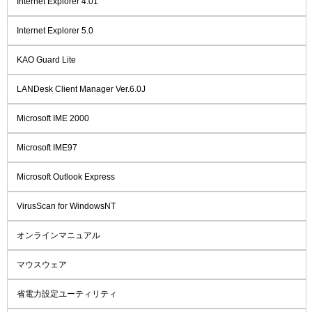
Internet Explorer 4.01
Internet Explorer 5.0
KAO Guard Lite
LANDesk Client Manager Ver.6.0J
Microsoft IME 2000
Microsoft IME97
Microsoft Outlook Express
VirusScan for WindowsNT
オンラインマニュアル
マウスウェア
省電力設定ユーティリティ