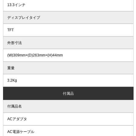
13.3インチ
ディスプレイタイプ
TFT
外形寸法
(W)309mm×(D)263mm×(H)44mm
重量
3.2Kg
付属品
付属品名
ACアダプタ
AC電源ケーブル