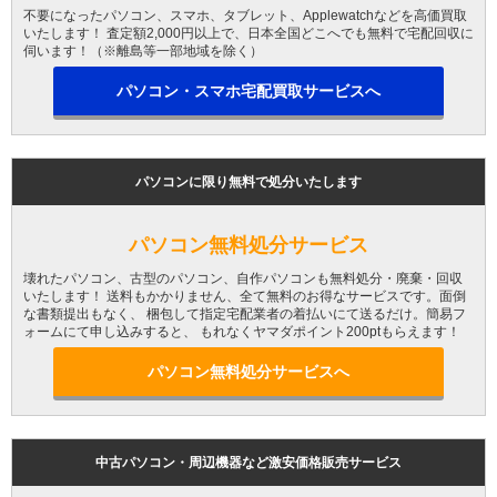
不要になったパソコン、スマホ、タブレット、Applewatchなどを高価買取
いたします！ 査定額2,000円以上で、日本全国どこへでも無料で宅配回収に
伺います！（※離島等一部地域を除く）
パソコン・スマホ宅配買取サービスへ
パソコンに限り無料で処分いたします
パソコン無料処分サービス
壊れたパソコン、古型のパソコン、自作パソコンも無料処分・廃棄・回収
いたします！ 送料もかかりません、全て無料のお得なサービスです。面倒
な書類提出もなく、 梱包して指定宅配業者の着払いにて送るだけ。簡易フ
ォームにて申し込みすると、 もれなくヤマダポイント200ptもらえます！
パソコン無料処分サービスへ
中古パソコン・周辺機器など激安価格販売サービス