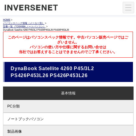
HOME
>
パソコンスペック情報（メーカー別）
>
型番一覧（TOSHIBA ノートパソコン）
>
DynaBook Satellite 4260 P45/3L2 PS426P453L26 PS426P453L26
このページはパソコンスペック情報です。中古パソコン販売ページではご
ざいません。
パソコンの使い方や仕様に関するお問い合せは
当社ではお答えすることはできませんのでご了承ください。
DynaBook Satellite 4260 P45/3L2
PS426P453L26 PS426P453L26
基本情報
PC分類
ノートブックパソコン
製品画像