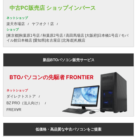
中古PC販売店 ショップインバース
ネットショップ
楽天市場店
ヤフオク！店
ショップ
[東京都]秋葉原1号店 / 秋葉原2号店 / 高田馬場店 [大阪府]日本橋1号店 / モバ
イル館日本橋店 [愛知県]名古屋店 [北海道]札幌店
新品BTOパソコン販売サービス
BTOパソコンの先駆者 FRONTIER
ネットショップ
ダイレクトストア
BZ PRO（法人向け）
FREX∀R
低価格・高品質な中古パソコンをご提案