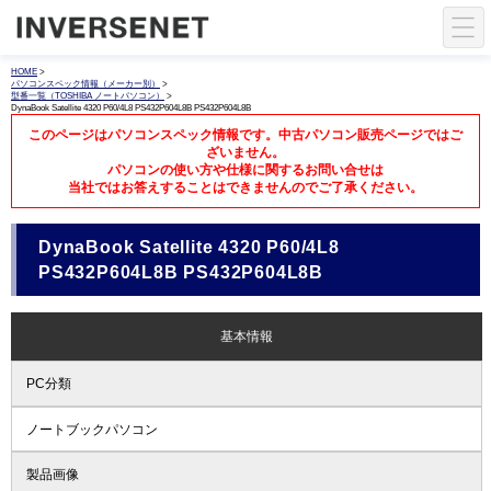
HOME
>
パソコンスペック情報（メーカー別）
>
型番一覧（TOSHIBA ノートパソコン）
>
DynaBook Satellite 4320 P60/4L8 PS432P604L8B PS432P604L8B
このページはパソコンスペック情報です。中古パソコン販売ページではご
ざいません。
パソコンの使い方や仕様に関するお問い合せは
当社ではお答えすることはできませんのでご了承ください。
DynaBook Satellite 4320 P60/4L8
PS432P604L8B PS432P604L8B
基本情報
PC分類
ノートブックパソコン
製品画像