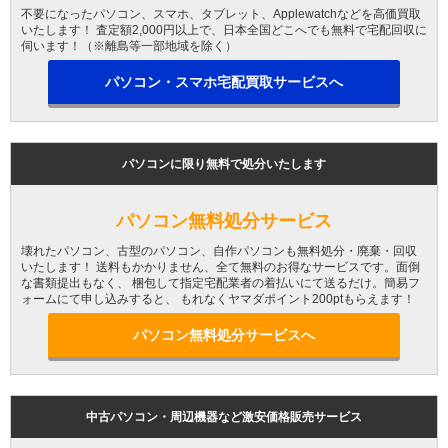
不要になったパソコン、スマホ、タブレット、Applewatchなどを高価買取
いたします！ 査定額2,000円以上で、日本全国どこへでも無料で宅配回収に
伺います！（※離島等一部地域を除く）
パソコン・スマホ宅配買取サービスへ
パソコンに限り無料で処分いたします
パソコン無料処分サービス
壊れたパソコン、古型のパソコン、自作パソコンも無料処分・廃棄・回収
いたします！ 送料もかかりません、全て無料のお得なサービスです。面倒
な書類提出もなく、 梱包して指定宅配業者の着払いにて送るだけ。簡易フ
ォームにて申し込みすると、 もれなくヤマダポイント200ptもらえます！
パソコン無料処分サービスへ
中古パソコン・周辺機器など激安価格販売サービス