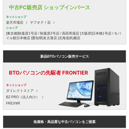
中古PC販売店 ショップインバース
ネットショップ
楽天市場店
ヤフオク！店
ショップ
[東京都]秋葉原1号店 / 秋葉原2号店 / 高田馬場店 [大阪府]日本橋1号店 / モバ
イル館日本橋店 [愛知県]名古屋店 [北海道]札幌店
新品BTOパソコン販売サービス
BTOパソコンの先駆者 FRONTIER
ネットショップ
ダイレクトストア
BZ PRO（法人向け）
FREX∀R
低価格・高品質な中古パソコンをご提案