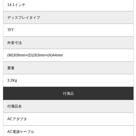
14.1インチ
ディスプレイタイプ
TFT
外形寸法
(W)309mm×(D)263mm×(H)44mm
重量
3.2Kg
付属品
付属品名
ACアダプタ
AC電源ケーブル