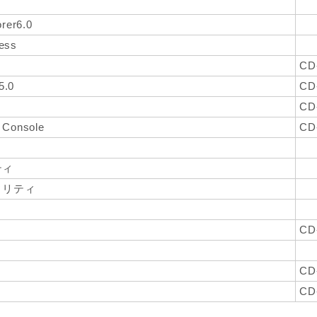
orer6.0
ress
CD
5.0
CD
CD
Console
CD
ティ
ィリティ
CD
CD
CD