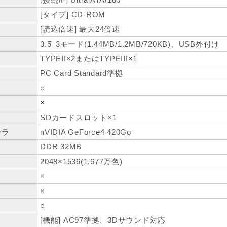
[タイプ] CD-ROM
[読込倍速] 最大24倍速
3.5' 3モード(1.44MB/1.2MB/720KB)、USB外付け
TYPEII×2またはTYPEIII×1
PC Card Standard準拠
○
×
ト
SDカードスロット×1
ーラ
nVIDIA GeForce4 420Go
DDR 32MB
2048×1536(1,677万色)
×
×
○
[機能] AC97準拠、3Dサウンド対応