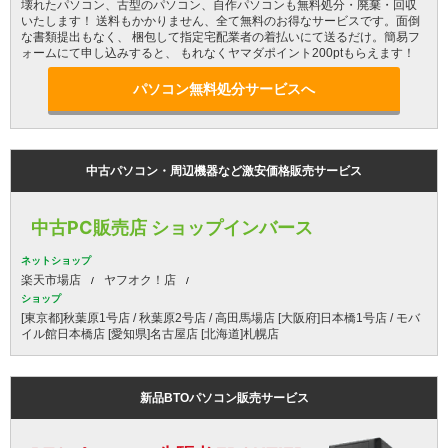
壊れたパソコン、古型のパソコン、自作パソコンも無料処分・廃棄・回収
いたします！ 送料もかかりません、全て無料のお得なサービスです。面倒
な書類提出もなく、 梱包して指定宅配業者の着払いにて送るだけ。簡易フ
ォームにて申し込みすると、 もれなくヤマダポイント200ptもらえます！
パソコン無料処分サービスへ
中古パソコン・周辺機器など激安価格販売サービス
中古PC販売店 ショップインバース
ネットショップ
楽天市場店
ヤフオク！店
ショップ
[東京都]秋葉原1号店 / 秋葉原2号店 / 高田馬場店 [大阪府]日本橋1号店 / モバ
イル館日本橋店 [愛知県]名古屋店 [北海道]札幌店
新品BTOパソコン販売サービス