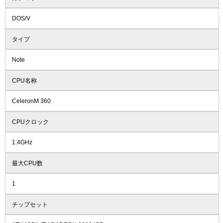
DOS/V
タイプ
Note
CPU名称
CeleronM 360
CPUクロック
1.4GHz
最大CPU数
1
チップセット