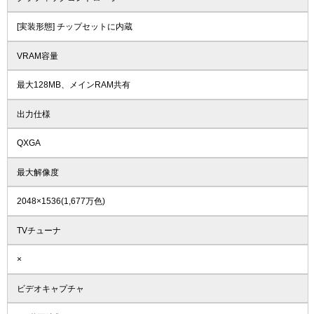
[実装形態] チップセットに内蔵
VRAM容量
最大128MB、メインRAM共有
出力仕様
QXGA
最大解像度
2048×1536(1,677万色)
TVチューナ
×
ビデオキャプチャ