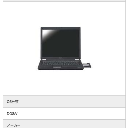
OS分類
DOS/V
メーカー