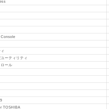
ress
Console
ティ
定ユーティリティ
トロール
 9
for TOSHIBA