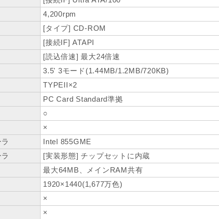
4,200rpm
[タイプ] CD-ROM
[接続IF] ATAPI
[読込倍速] 最大24倍速
3.5' 3モード(1.44MB/1.2MB/720KB)
TYPEII×2
PC Card Standard準拠
○
×
ーラ
Intel 855GME
ーラ
[実装形態] チップセットに内蔵
最大64MB、メインRAM共有
1920×1440(1,677万色)
×
×