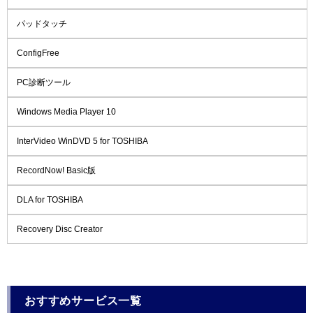
パッドタッチ
ConfigFree
PC診断ツール
Windows Media Player 10
InterVideo WinDVD 5 for TOSHIBA
RecordNow! Basic版
DLA for TOSHIBA
Recovery Disc Creator
おすすめサービス一覧