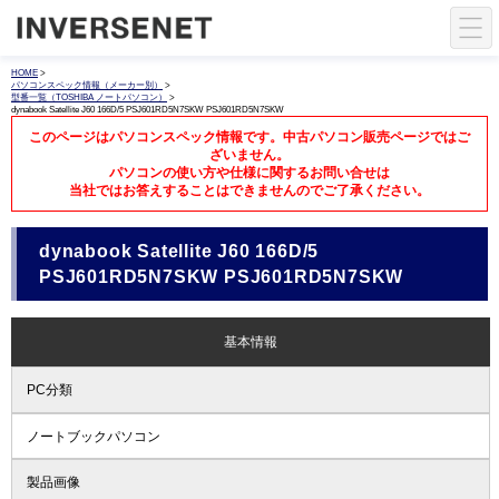
HOME
>
パソコンスペック情報（メーカー別）
>
型番一覧（TOSHIBA ノートパソコン）
>
dynabook Satellite J60 166D/5 PSJ601RD5N7SKW PSJ601RD5N7SKW
このページはパソコンスペック情報です。中古パソコン販売ページではご
ざいません。
パソコンの使い方や仕様に関するお問い合せは
当社ではお答えすることはできませんのでご了承ください。
dynabook Satellite J60 166D/5
PSJ601RD5N7SKW PSJ601RD5N7SKW
基本情報
PC分類
ノートブックパソコン
製品画像