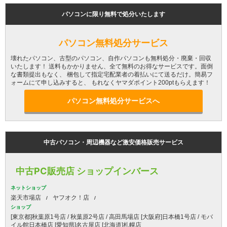
パソコンに限り無料で処分いたします
パソコン無料処分サービス
壊れたパソコン、古型のパソコン、自作パソコンも無料処分・廃棄・回収
いたします！ 送料もかかりません、全て無料のお得なサービスです。面倒
な書類提出もなく、 梱包して指定宅配業者の着払いにて送るだけ。簡易フ
ォームにて申し込みすると、 もれなくヤマダポイント200ptもらえます！
パソコン無料処分サービスへ
中古パソコン・周辺機器など激安価格販売サービス
中古PC販売店 ショップインバース
ネットショップ
楽天市場店
ヤフオク！店
ショップ
[東京都]秋葉原1号店 / 秋葉原2号店 / 高田馬場店 [大阪府]日本橋1号店 / モバ
イル館日本橋店 [愛知県]名古屋店 [北海道]札幌店