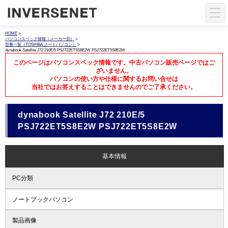
HOME
>
パソコンスペック情報（メーカー別）
>
型番一覧（TOSHIBA ノートパソコン）
>
dynabook Satellite J72 210E/5 PSJ722ET5S8E2W PSJ722ET5S8E2W
このページはパソコンスペック情報です。中古パソコン販売ページではご
ざいません。
パソコンの使い方や仕様に関するお問い合せは
当社ではお答えすることはできませんのでご了承ください。
dynabook Satellite J72 210E/5
PSJ722ET5S8E2W PSJ722ET5S8E2W
基本情報
PC分類
ノートブックパソコン
製品画像