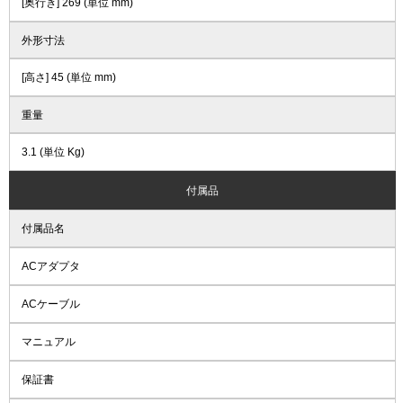
[奥行き] 269 (単位 mm)
外形寸法
[高さ] 45 (単位 mm)
重量
3.1 (単位 Kg)
付属品
付属品名
ACアダプタ
ACケーブル
マニュアル
保証書