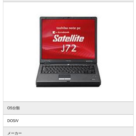
OS分類
DOS/V
メーカー