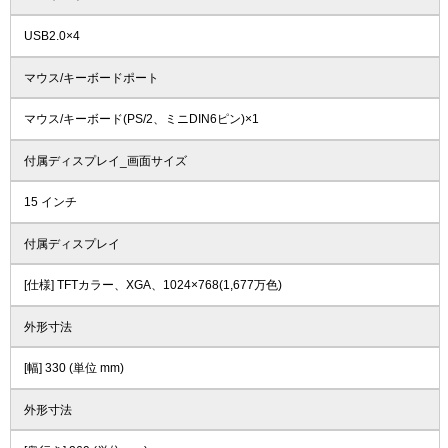
USB2.0×4
マウス/キーボードポート
マウス/キーボード(PS/2、ミニDIN6ピン)×1
付属ディスプレイ_画面サイズ
15 インチ
付属ディスプレイ
[仕様] TFTカラー、XGA、1024×768(1,677万色)
外形寸法
[幅] 330 (単位 mm)
外形寸法