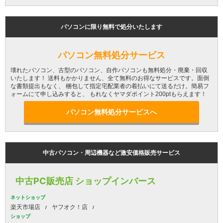
パソコンに限り無料で処分いたします
パソコン無料処分サービス
壊れたパソコン、古型のパソコン、自作パソコンも無料処分・廃棄・回収
いたします！ 送料もかかりません、全て無料のお得なサービスです。面倒
な書類提出もなく、 梱包して指定宅配業者の着払いにて送るだけ。簡易フ
ォームにて申し込みすると、 もれなくヤマダポイント200ptもらえます！
パソコン無料処分サービスへ
中古パソコン・周辺機器など激安価格販売サービス
中古PC販売店 ショップインバース
ネットショップ
楽天市場店
ヤフオク！店
ショップ