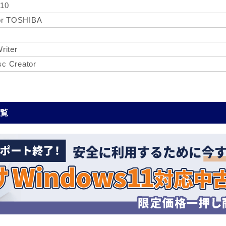
 10
for TOSHIBA
riter
c Creator
一覧