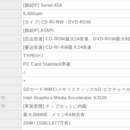
[接続IF] Serial ATA
5,400rpm
[タイプ] CD-R/-RW・DVD-ROM
[接続IF] ATAPI
[読込倍速] CD-ROM最大24倍速、DVD-ROM最大8
[書込倍速] CD-R/-RW最大24倍速
TYPEII×1
PC Card Standard準拠
○
×
ト
SDカード/MMC/メモリスティック/xD-ピクチャー
ーラ
Intel Graphics Media Accelerator X3100
ーラ
[実装形態] チップセットに内蔵
最大256MB、メインRAM共有
2048×1536(1,677万色)