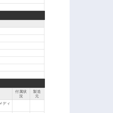
付属状
製造
況
元
ド用メディ