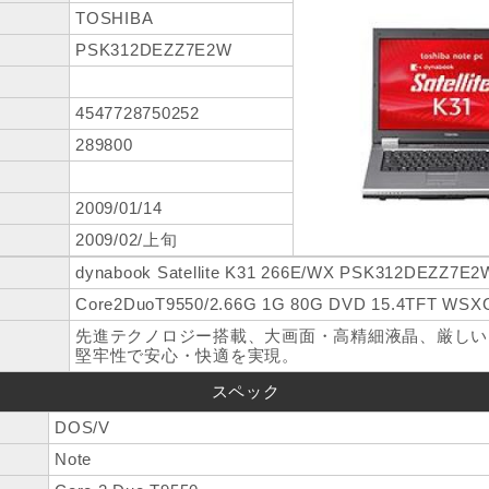
TOSHIBA
PSK312DEZZ7E2W
4547728750252
289800
2009/01/14
2009/02/上旬
dynabook Satellite K31 266E/WX PSK312DEZZ7E2
Core2DuoT9550/2.66G 1G 80G DVD 15.4TFT WSXG
先進テクノロジー搭載、大画面・高精細液晶、厳しい
堅牢性で安心・快適を実現。
スペック
DOS/V
Note