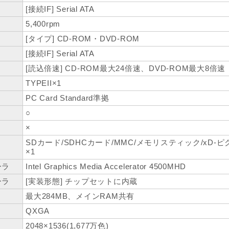
[接続IF] Serial ATA
5,400rpm
[タイプ] CD-ROM・DVD-ROM
[接続IF] Serial ATA
[読込倍速] CD-ROM最大24倍速、DVD-ROM最大8倍速
TYPEII×1
PC Card Standard準拠
○
×
SDカード/SDHCカード/MMC/メモリスティック/xD
ト
×1
ーラ
Intel Graphics Media Accelerator 4500MHD
ーラ
[実装形態] チップセットに内蔵
最大284MB、メインRAM共有
QXGA
2048×1536(1,677万色)