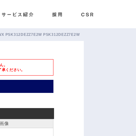
6E/WX PSK312DEZZ7E2W PSK312DEZZ7E2W
ん。
了承ください。
画像