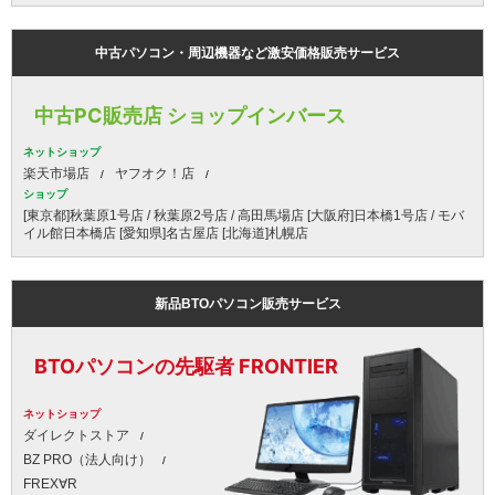
中古パソコン・周辺機器など激安価格販売サービス
中古PC販売店 ショップインバース
ネットショップ
楽天市場店
ヤフオク！店
ショップ
[東京都]秋葉原1号店 / 秋葉原2号店 / 高田馬場店 [大阪府]日本橋1号店 / モバ
イル館日本橋店 [愛知県]名古屋店 [北海道]札幌店
新品BTOパソコン販売サービス
BTOパソコンの先駆者 FRONTIER
ネットショップ
ダイレクトストア
BZ PRO（法人向け）
FREX∀R