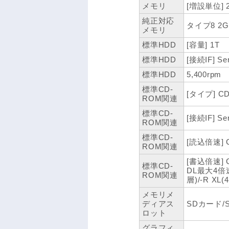
メモリ
[増設単位] 
純正対応
タイプ8 2GB
メモリ
標準HDD
[容量] 1T
標準HDD
[接続IF] Ser
標準HDD
5,400rpm
標準CD-
[タイプ] CD
ROM関連
標準CD-
[接続IF] Ser
ROM関連
標準CD-
[読込倍速]
ROM関連
[書込倍速] 
標準CD-
DL最大4倍速
ROM関連
層)/-R XL
メモリメ
ディアス
SDカード/
ロット
グラフィ