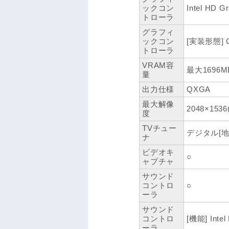
ックコン
Intel HD G
トローラ
グラフィ
ックコン
[実装形態]
トローラ
VRAM容
最大1696
量
出力仕様
QXGA
最大解像
2048×1536
度
TVチュー
デジタル[地上
ナ
ビデオキ
○
ャプチャ
サウンド
コントロ
○
ーラ
サウンド
コントロ
[機能] Intel
ーラ