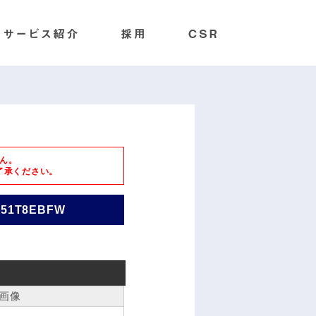
ん。
了承ください。
751T8EBFW
画像