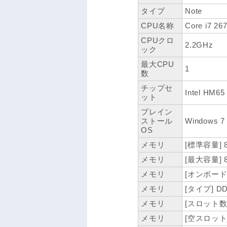
タイプ
Note
CPU名称
Core i7 2
CPUクロ
2.2GHz
ック
最大CPU
1
数
チップセ
Intel HM65
ット
プレイン
ストール
Windows 7
OS
メモリ
[標準容量] 
メモリ
[最大容量] 
メモリ
[オンボード容
メモリ
[タイプ] D
メモリ
[スロット数]
メモリ
[空スロット数