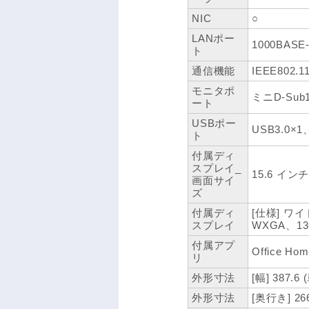
NIC
○
LANポー
1000BASE-
ト
通信機能
IEEE802.1
モニタポ
ミニD-Sub
ート
USBポー
USB3.0×1
ト
付属ディ
スプレイ_
15.6 インチ
画面サイ
ズ
付属ディ
[仕様] ワイ
スプレイ
WXGA、136
付属アプ
Office Hom
リ
外形寸法
[幅] 387.6
外形寸法
[奥行き] 26