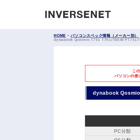
INVERS
HOME
>
パソコンスペック情報（メーカー別）
dynabook Qosmio T751 T751/T8EW PT
こ
パソコンの使
dynabook Qosm
PC分類