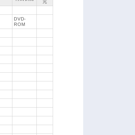
元
DVD-
ROM