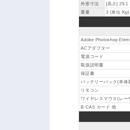
外形寸法
[高さ] 29.1
重量
3 (単位 Kg)
Adobe Photoshop El
ACアダプター
電源コード
取扱説明書
保証書
バッテリーパック(本体
リモコン
ワイヤレスマウス(レー
B-CAS カード 他