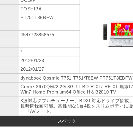
DOS/V
TOSHIBA
PT751T8EBFW
4547728868575
*
2012/01/23
2012/01/27
dynabook Qosmio T751 T751/T8EW PT751T8
Corei7 2670QM/2.2G 8G 1T BD-R XL/-RE XL 無線
Win7 Home Premium64 Office H＆B2010 TV
3波対応ダブルチューナー、BDXL対応ドライブ搭載。
長時間録画可能。高性能な1台4役をスリムボディに
ードAVノート。
スペック