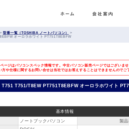
ENET
>
型番一覧（TOSHIBA ノートパソコン）
>
751T8EBFW オーロラホワイト PT751T8EBFW
のページはパソコンスペック情報です。中古パソコン販売ページではございませ
い方や仕様に関するお問い合せは
当社ではお答えすることはできませんのでご
io T751 T751/T8EW PT751T8EBFW オーロラホワイト PT
基本情報
ノートブックパソコン
製品