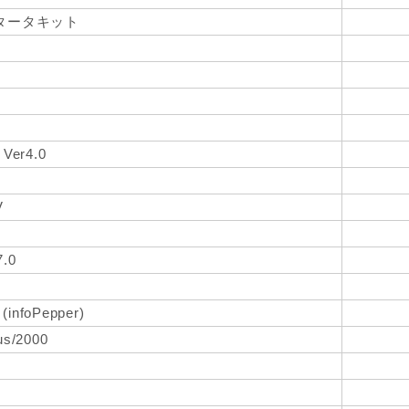
タータキット
er4.0
V
7.0
foPepper)
/2000