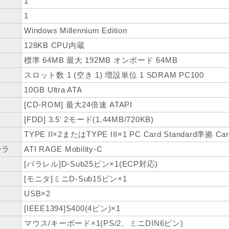
1
1
Windows Millennium Edition
128KB CPU内蔵
標準 64MB 最大 192MB オンボード 64MB
スロット数 1 (空き 1) 増設単位 1 SDRAM PC100
10GB Ultra ATA
[CD-ROM] 最大24倍速 ATAPI
[FDD] 3.5' 2モード(1.44MB/720KB)
TYPE II×2またはTYPE III×1 PC Card Standard準拠 C
ーラ
ATI RAGE Mobility-C
[パラレル]D-Sub25ピン×1(ECP対応)
[モニタ]ミニD-Sub15ピン×1
USB×2
[IEEE1394]S400(4ピン)×1
マウス/キーボード×1(PS/2、ミニDIN6ピン)