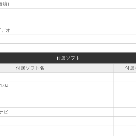
着済)
ビデオ
付属ソフト
付属ソフト名
付属
ト
4.0J
プナビ