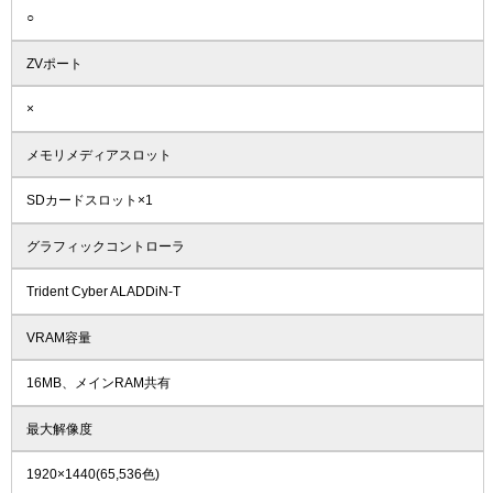
○
ZVポート
×
メモリメディアスロット
SDカードスロット×1
グラフィックコントローラ
Trident Cyber ALADDiN-T
VRAM容量
16MB、メインRAM共有
最大解像度
1920×1440(65,536色)