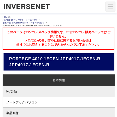
HOME
>
パソコンスペック情報（メーカー別）
>
型番一覧（TOSHIBA Direct ノートパソコン）
>
PORTEGE 4010 1FCFN JPP401Z-1FCFN-R JPP401Z-1FCFN-R
このページはパソコンスペック情報です。中古パソコン販売ページではご
ざいません。
パソコンの使い方や仕様に関するお問い合せは
当社ではお答えすることはできませんのでご了承ください。
PORTEGE 4010 1FCFN JPP401Z-1FCFN-R
JPP401Z-1FCFN-R
基本情報
PC分類
ノートブックパソコン
製品画像