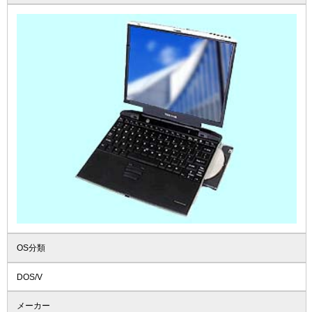
OS分類
DOS/V
メーカー