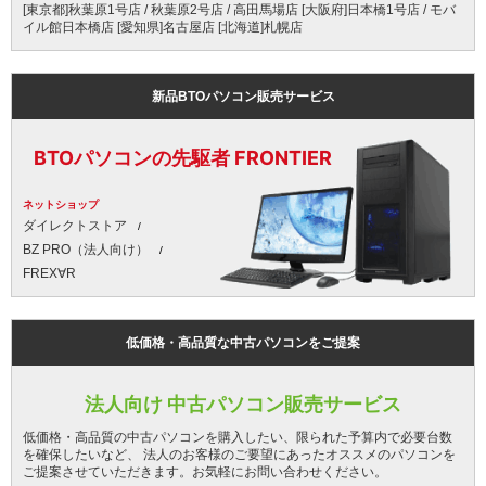
[東京都]秋葉原1号店 / 秋葉原2号店 / 高田馬場店 [大阪府]日本橋1号店 / モバ
イル館日本橋店 [愛知県]名古屋店 [北海道]札幌店
新品BTOパソコン販売サービス
BTOパソコンの先駆者 FRONTIER
ネットショップ
ダイレクトストア
BZ PRO（法人向け）
FREX∀R
低価格・高品質な中古パソコンをご提案
法人向け 中古パソコン販売サービス
低価格・高品質の中古パソコンを購入したい、限られた予算内で必要台数
を確保したいなど、 法人のお客様のご要望にあったオススメのパソコンを
ご提案させていただきます。お気軽にお問い合わせください。