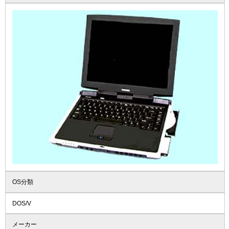
OS分類
DOS/V
メーカー