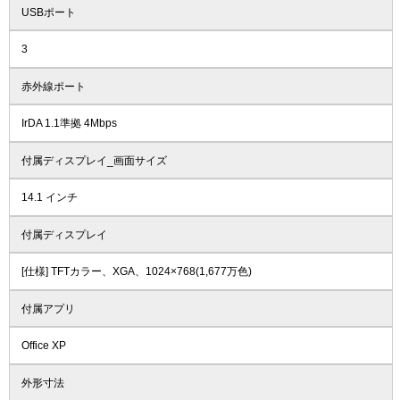
USBポート
3
赤外線ポート
IrDA 1.1準拠 4Mbps
付属ディスプレイ_画面サイズ
14.1 インチ
付属ディスプレイ
[仕様] TFTカラー、XGA、1024×768(1,677万色)
付属アプリ
Office XP
外形寸法