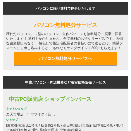
パソコンに限り無料で処分いたします
パソコン無料処分サービス
壊れたパソコン、古型のパソコン、自作パソコンも無料処分・廃棄・回収
いたします！ 送料もかかりません、全て無料のお得なサービスです。面倒
な書類提出もなく、 梱包して指定宅配業者の着払いにて送るだけ。簡易フ
ォームにて申し込みすると、 もれなくヤマダポイント200ptもらえます！
パソコン無料処分サービスへ
中古パソコン・周辺機器など激安価格販売サービス
中古PC販売店 ショップインバース
ネットショップ
楽天市場店
ヤフオク！店
ショップ
[東京都]秋葉原1号店 / 秋葉原2号店 / 高田馬場店 [大阪府]日本橋1号店 / モバ
イル館日本橋店 [愛知県]名古屋店 [北海道]札幌店