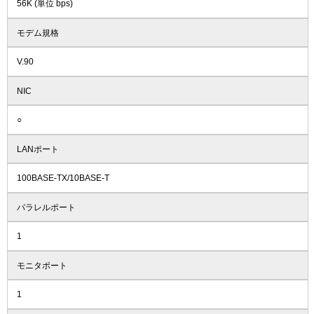
56K (単位 bps)
モデム規格
V.90
NIC
○
LANポート
100BASE-TX/10BASE-T
パラレルポート
1
モニタポート
1