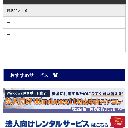
付属ソフト名
―
―
―
おすすめサービス一覧