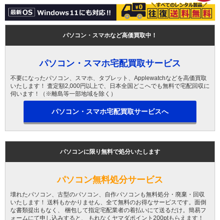
パソコン・スマホなど高価買取中！
パソコン・スマホ宅配買取サービス
不要になったパソコン、スマホ、タブレット、Applewatchなどを高価買取
いたします！ 査定額2,000円以上で、日本全国どこへでも無料で宅配回収に
伺います！（※離島等一部地域を除く）
パソコン・スマホ宅配買取サービスへ
パソコンに限り無料で処分いたします
パソコン無料処分サービス
壊れたパソコン、古型のパソコン、自作パソコンも無料処分・廃棄・回収
いたします！ 送料もかかりません、全て無料のお得なサービスです。面倒
な書類提出もなく、 梱包して指定宅配業者の着払いにて送るだけ。簡易フ
ォームにて申し込みすると、 もれなくヤマダポイント200ptもらえます！