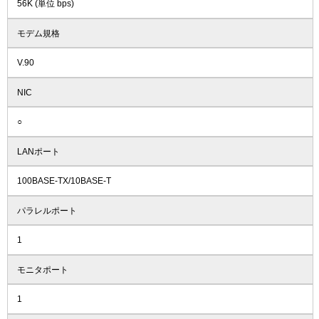
56K (単位 bps)
モデム規格
V.90
NIC
○
LANポート
100BASE-TX/10BASE-T
パラレルポート
1
モニタポート
1